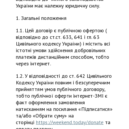
України має належну юридичну силу.
1. Загальні положення
1.1. Цей договір є публічною офертою (
відповідно до ст.ст. 633, 641 і гл. 63
Цивільного кодексу України) і містить всі
істотні умови здійснення добровільних
платежів дистанційним способом, тобто
через інтернет.
1.2. У відповідності до ст. 642 Цивільного
Кодексу України повним і безсуперечним
прийняттям умов публічного договору,
тобто публічної оферти інтернет-ЗМІ є
факт оформлення замовлення
натисканням на посилання «Підписатися»
та/або «Обрати суму» на
сторінці
https://weekend.today/donate
та
оплати платежу.