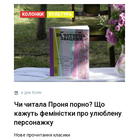
КОЛОНКИ
КУЛЬТУРА
4 ДНІ ТОМУ
Чи читала Проня порно? Що
кажуть феміністки про улюблену
персонажку
Нове прочитання класики