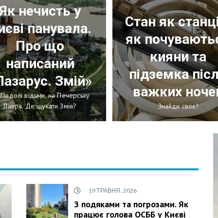
Як нечисть у
Стан як станці
иєві панувала.
як почувають
Про що
кияни та
написаний
підземка піс
Лазарус. Змій»
важких ноче
 Подолі відьми, на Печерську
Лавра. Де шукати Змія?
Знайди своє!
19 ТРАВНЯ, 2026
З подяками та погрозами. Як
працює голова ОСББ у Києві