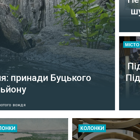
ш
МІСТО
Пі
ня: принади Буцького
Під
ньйону
лотого вождя
ЛОНКИ
КОЛОНКИ