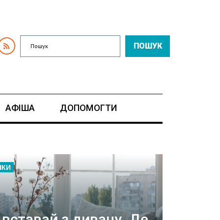
ПОШУК
АФІША
ДОПОМОГТИ
НКИ
 вставай з дивану. Де