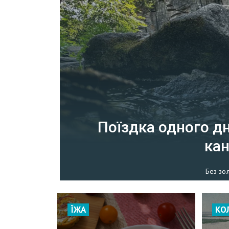
Поїздка одного д
ка
Без зо
ЇЖА
КО