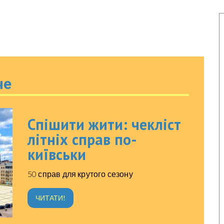
че
Спішити жити: чекліст
літніх справ по-
київськи
50 справ для крутого сезону
ЧИТАТИ!