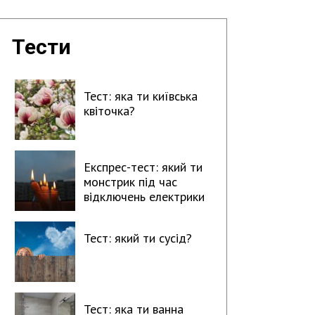
Тести
Тест: яка ти київська
квіточка?
Експрес-тест: який ти
монстрик під час
відключень електрики
Тест: який ти сусід?
Тест: яка ти ванна