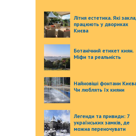
Літня естетика. Які закл
працюють у двориках
Києва
Ботанічний етикет киян.
Міфи та реальність
Найновіші фонтани Києва
Чи люблять їх кияни
Легенди та привиди: 7
українських замків, де
можна переночувати