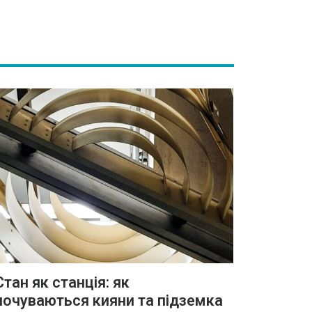
Стан як станція: як
почуваються кияни та підземка