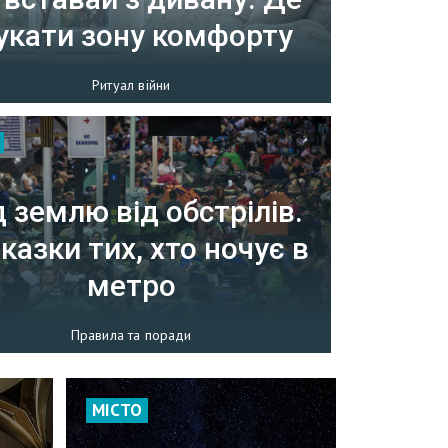
укати зону комфорту
Ритуал війни
д землю від обстрілів.
казки тих, хто ночує в
метро
Правила та поради
МІСТО