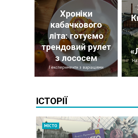
Хроніки
К
кабачкового
літа: готуємо
трендовий рулет
«
з лососем
На
І експерименти з варіаціями
ІСТОРІЇ
МІСТО