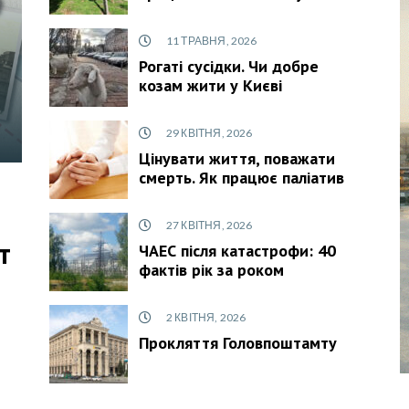
11 ТРАВНЯ, 2026
Рогаті сусідки. Чи добре
козам жити у Києві
29 КВІТНЯ, 2026
Цінувати життя, поважати
смерть. Як працює паліатив
27 КВІТНЯ, 2026
т
ЧАЕС після катастрофи: 40
фактів рік за роком
2 КВІТНЯ, 2026
Прокляття Головпоштамту