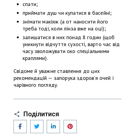
спати;
приймати душ чи купатися в басейні;
знімати макіяж (а от наносити його
треба тоді, коли лінза вже на оці);
залишатися в них понад 8 годин (щоб
уникнути відчуття сухості, варто час від
часу зволожувати око спеціальними
краплями).
Свідоме й уважне ставлення до цих
рекомендацій — запорука здоров’я очей і
чарівного погляду.
Поділитися
Facebook
Twitter
LinkedIn
Pinterest