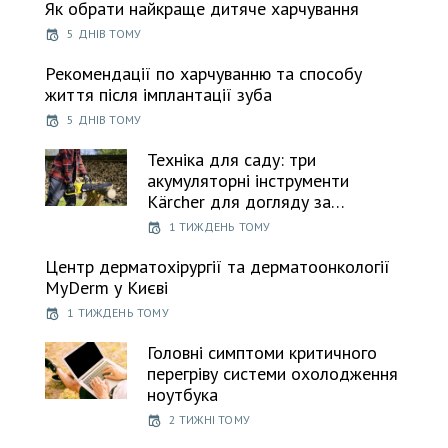
Як обрати найкраще дитяче харчування
5 ДНІВ ТОМУ
Рекомендації по харчуванню та способу
життя після імплантації зуба
5 ДНІВ ТОМУ
Техніка для саду: три
акумуляторні інструменти
Kärcher для догляду за…
1 ТИЖДЕНЬ ТОМУ
Центр дерматохірургії та дерматоонкології
MyDerm у Києві
1 ТИЖДЕНЬ ТОМУ
Головні симптоми критичного
перегріву системи охолодження
ноутбука
2 ТИЖНІ ТОМУ