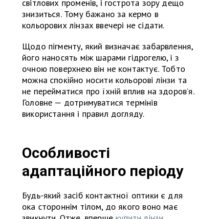
світлових променів, і гострота зору дещо
знизиться. Тому бажано за кермо в
кольорових лінзах ввечері не сідати.
Щодо пігменту, який визначає забарвлення,
його наносять між шарами гідрогелю, і з
очною поверхнею він не контактує. Тобто
можна спокійно носити кольорові лінзи та
не перейматися про їхній вплив на здоров’я.
Головне — дотримуватися термінів
використання і правил догляду.
Особливості
адаптаційного періоду
Будь-який засіб контактної оптики є для
ока стороннім тілом, до якого воно має
звикнути. Отже, вперше
купити лінзи