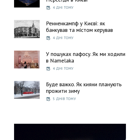
4 ДНІ ТОМУ
Ренненкампф у Києві: як
банкував та містом керував
4 ДНІ ТОМУ
У пошуках пафосу. Як ми ходили
в Namelaka
4 ДНІ ТОМУ
Буде важко. Як кияни планують
прожити зиму
5 ДНІВ ТОМУ