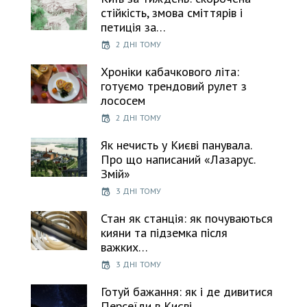
стійкість, змова сміттярів і
петиція за…
2 ДНІ ТОМУ
Хроніки кабачкового літа:
готуємо трендовий рулет з
лососем
2 ДНІ ТОМУ
Як нечисть у Києві панувала.
Про що написаний «Лазарус.
Змій»
3 ДНІ ТОМУ
Стан як станція: як почуваються
кияни та підземка після
важких…
3 ДНІ ТОМУ
Готуй бажання: як і де дивитися
Персеїди в Києві