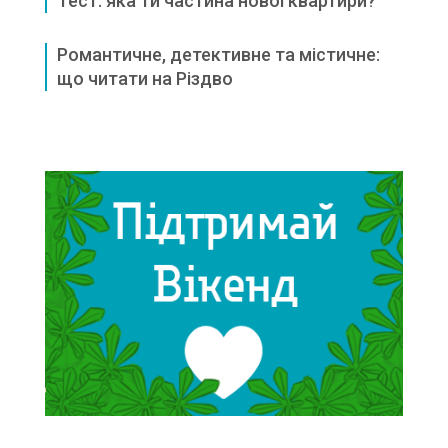
Тест: яка ти частина нової квартири?
Романтичне, детективне та містичне:
що читати на Різдво