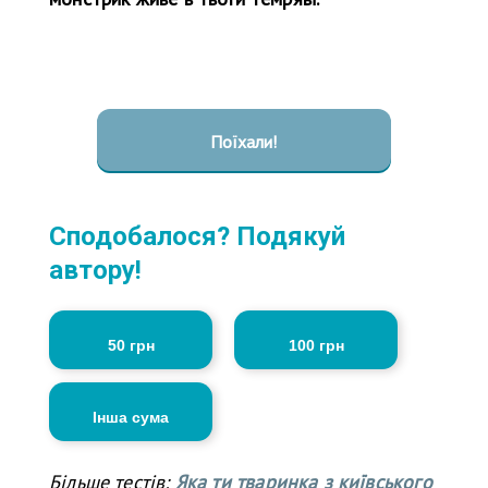
Поїхали!
Сподобалося? Подякуй
автору!
50 грн
100 грн
Інша сума
Більше тестів:
Яка ти тваринка з київського