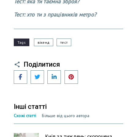
Тест: яка ти таємна зброя?
Тест: хто ти з працівників метро?
Tags
вікенд
тест
Поділитися
Facebook
Twitter
LinkedIn
Pinterest
Інші статті
Схожі статті
Більше від цього автора
Київ за тиждень: скорочена