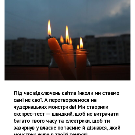
Під час відключень світла інколи ми стаємо
самі не свої. А перетворюємося на
чудернацьких монстриків! Ми створили
експрес-тест — швидкий, щоб не витрачати
багато твого часу та електрики, щоб ти
зазирнув у власне потаємне й дізнався, який
монстрик живе в твоїй темряві.