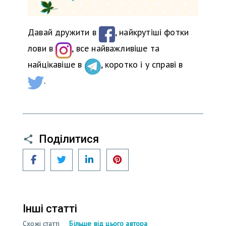
Давай дружити в
, найкрутіші фотки
лови в
, все найважливіше та
найцікавіше в
, коротко і у справі в
.
Поділитися
Facebook
Twitter
LinkedIn
Pinterest
Інші статті
Схожі статті
Більше від цього автора