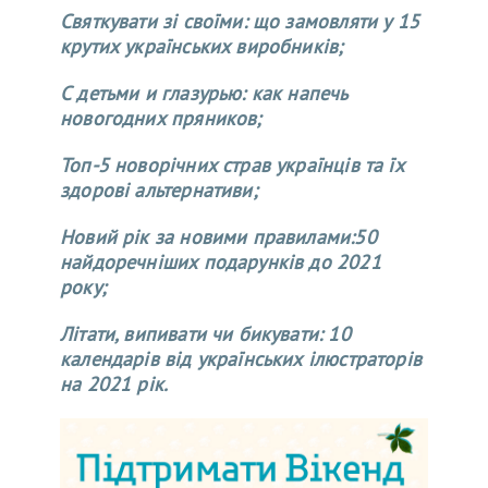
Святкувати зі своїми: що замовляти у 15
крутих українських виробників;
С детьми и глазурью: как напечь
новогодних пряников;
Топ-5 новорічних страв українців та їх
здорові альтернативи
;
Новий рік за новими правилами:
50
найдоречніших подарунків до 2021
року;
Літати, випивати чи бикувати: 10
календарів від українських ілюстраторів
на 2021 рік.