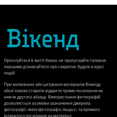
Орієнтуйтеся в житті Києва, не пропускайте головне,
першими дізнавайтеся про секретне, будьте в курсі
подій.
При копіюванні або цитуванні матеріалів Вікенду
обовʼязково ставити відкрите пряме посилання не
нижче другого абзацу. Використання фотографій
дозволяється за умови зазначення джерела
фотографії, імені фотографа (якщо є) та прямого
відкритого посилання на матеріал.