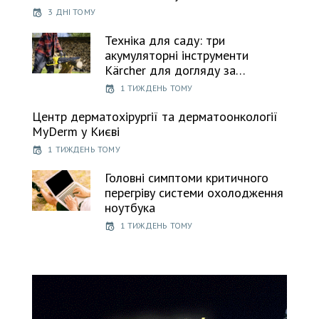
3 ДНІ ТОМУ
Техніка для саду: три
акумуляторні інструменти
Kärcher для догляду за…
1 ТИЖДЕНЬ ТОМУ
Центр дерматохірургії та дерматоонкології
MyDerm у Києві
1 ТИЖДЕНЬ ТОМУ
Головні симптоми критичного
перегріву системи охолодження
ноутбука
1 ТИЖДЕНЬ ТОМУ