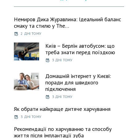
Немиров Дика Журавлина: Ідеальний баланс
смаку та стилю у The…
2 ДНІ ТОМУ
Київ – Берлін автобусом: що
треба знати перед поїздкою
3 ДНІ ТОМУ
Домашній інтернет у Києві:
поради для швидкого
підключення
3 ДНІ ТОМУ
Як обрати найкраще дитяче харчування
3 ДНІ ТОМУ
Рекомендації по харчуванню та способу
життя після імплантації зуба