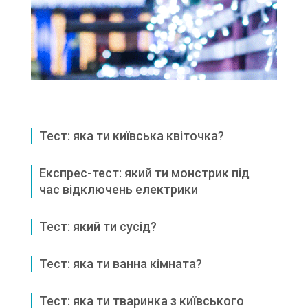
Тест: яка ти київська квіточка?
Експрес-тест: який ти монстрик під
час відключень електрики
Тест: який ти сусід?
Тест: яка ти ванна кімната?
Тест: яка ти тваринка з київського