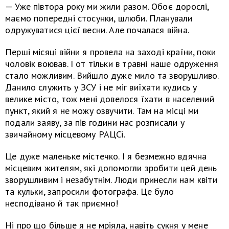
— Уже півтора року ми жили разом. Обоє дорослі,
маємо попередні стосунки, шлюби. Планували
одружуватися цієї весни. Але почалася війна.
Перші місяці війни я провела на заході країни, поки
чоловік воював. І от тільки в травні наше одруження
стало можливим. Вийшло дуже мило та зворушливо.
Данило служить у ЗСУ і не міг виїхати кудись у
велике місто, тож мені довелося їхати в населений
пункт, який я не можу озвучити. Там на місці ми
подали заяву, за пів години нас розписали у
звичайному місцевому РАЦСі.
Це дуже маленьке містечко. І я безмежно вдячна
місцевим жителям, які допомогли зробити цей день
зворушливим і незабутнім. Люди принесли нам квіти
та кульки, запросили фотографа. Це було
несподівано й так приємно!
Ні про що більше я не мріяла, навіть сукня у мене