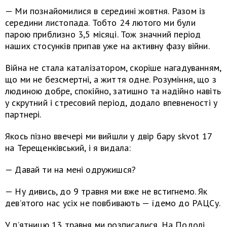
— Ми познайомилися в середині жовтня. Разом із
середини листопада. Тобто 24 лютого ми були
парою приблизно 3,5 місяці. Тож значний період
наших стосунків припав уже на активну фазу війни.
Війна не стала каталізатором, скоріше нагадуванням,
що ми не безсмертні, а життя одне. Розуміння, що з
людиною добре, спокійно, затишно та надійно навіть
у скрутний і стресовий період, додало впевненості у
партнері.
Якось пізно ввечері ми вийшли у двір бару skvot 17
на Терещенківський, і я видала:
— Давай ти на мені одружишся?
— Ну дивись, до 9 травня ми вже не встигнемо. Як
дев’ятого нас усіх не повбивають — їдемо до РАЦСу.
У п’ятницю 13 травня ми розписалися. На Подолі,