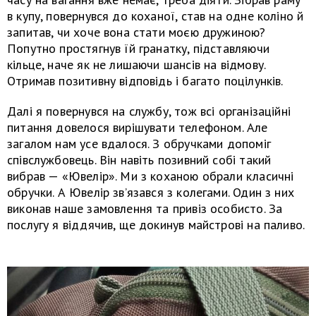
в купу, повернувся до коханої, став на одне коліно й
запитав, чи хоче вона стати моєю дружиною?
Попутно простягнув їй гранатку, підставляючи
кільце, наче як не лишаючи шансів на відмову.
Отримав позитивну відповідь і багато поцілунків.
Далі я повернувся на службу, тож всі організаційні
питання довелося вирішувати телефоном. Але
загалом нам усе вдалося. З обручками допоміг
співслужбовець. Він навіть позивний собі такий
вибрав — «Ювелір». Ми з коханою обрали класичні
обручки. А Ювелір зв’язався з колегами. Один з них
виконав наше замовлення та привіз особисто. За
послугу я віддячив, ще докинув майстрові на паливо.