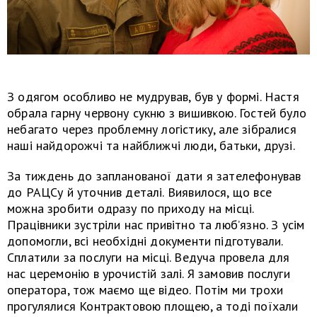
З одягом особливо не мудрував, був у формі. Настя
обрала гарну червону сукню з вишивкою. Гостей було
небагато через проблемну логістику, але зібралися
наші найдорожчі та найближчі люди, батьки, друзі.
За тиждень до запланованої дати я зателефонував
до РАЦСу й уточнив деталі. Виявилося, що все
можна зробити одразу по приходу на місці.
Працівники зустріли нас привітно та люб’язно. З усім
допомогли, всі необхідні документи підготували.
Сплатили за послуги на місці. Ведуча провела для
нас церемонію в урочистій залі. Я замовив послуги
оператора, тож маємо ще відео. Потім ми трохи
прогулялися Контрактовою площею, а тоді поїхали