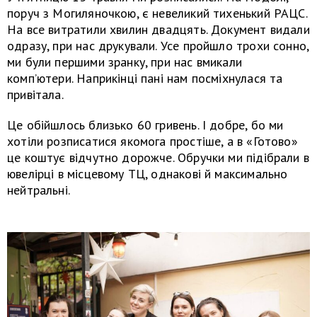
поруч з Могиляночкою, є невеликий тихенький РАЦС.
На все витратили хвилин двадцять. Документ видали
одразу, при нас друкували. Усе пройшло трохи сонно,
ми були першими зранку, при нас вмикали
комп’ютери. Наприкінці пані нам посміхнулася та
привітала.
Це обійшлось близько 60 гривень. І добре, бо ми
хотіли розписатися якомога простіше, а в «Готово»
це коштує відчутно дорожче. Обручки ми підібрали в
ювелірці в місцевому ТЦ, однакові й максимально
нейтральні.