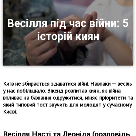
Весілля під час війни: 5
історій киян
Київ не збирається здаватися війні. Навпаки — весіль
у нас побільшало. Вікенд розпитав киян, як війна
впливає на бажання одружитися, міняє пріоритети та
який типовий тост звучить для молодят у сучасному
Києві.
Весілля Насті та Леоніда (розповідь