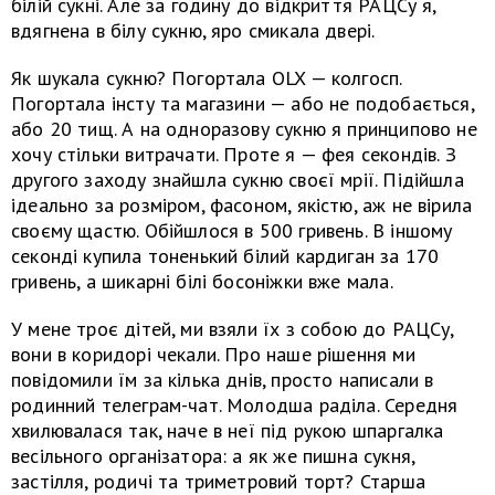
білій сукні. Але за годину до відкриття РАЦСу я,
вдягнена в білу сукню, яро смикала двері.
Як шукала сукню? Погортала OLX — колгосп.
Погортала інсту та магазини — або не подобається,
або 20 тищ. А на одноразову сукню я принципово не
хочу стільки витрачати. Проте я — фея секондів. З
другого заходу знайшла сукню своєї мрії. Підійшла
ідеально за розміром, фасоном, якістю, аж не вірила
своєму щастю. Обійшлося в 500 гривень. В іншому
секонді купила тоненький білий кардиган за 170
гривень, а шикарні білі босоніжки вже мала.
У мене троє дітей, ми взяли їх з собою до РАЦСу,
вони в коридорі чекали. Про наше рішення ми
повідомили їм за кілька днів, просто написали в
родинний телеграм-чат. Молодша раділа. Середня
хвилювалася так, наче в неї під рукою шпаргалка
весільного організатора: а як же пишна сукня,
застілля, родичі та триметровий торт? Старша