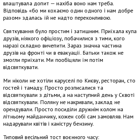
влаштувала допит — нахіба воно нам треба.
Відповідь «бо ми кохаємо один одного і нам добре
разом» здалась їй не надто переконливою.
Святкування було простим і затишним. Приїхала купа
друзів, ніякого офіціозу, побачилися з тими, кого
наразі складно вичепити. Зараз значна частина
друзів на фронті чи в евакуації. Батьки також не
змогли приїхати. Ми пообіцяли їм потім
відсвяткувати.
Ми ніколи не хотіли каруселі по Києву, ресторан, сто
гостей і тамаду. Просто розписалися та
відсвяткували з дітьми, а на наступний день у Сквоті
відсвяткували. Поляну не накривали, заклад не
орендували. Просто посиділи дружнім колом на
літньому майданчику, кожен собі сам замовляв. Нам
надарували квітів і каністру бензину.
Типовий весільний тост воєнного часу: