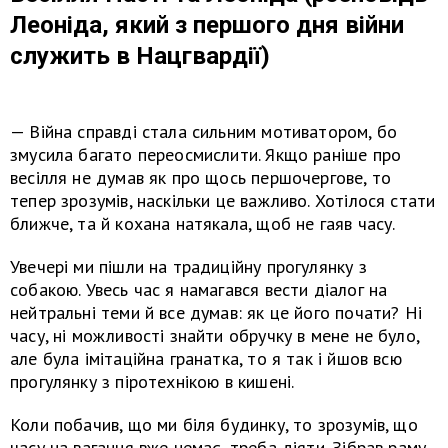
Леоніда, який з першого дня війни
служить в Нацгвардії)
— Війна справді стала сильним мотиватором, бо
змусила багато переосмислити. Якщо раніше про
весілля не думав як про щось першочергове, то
тепер зрозумів, наскільки це важливо. Хотілося стати
ближче, та й кохана натякала, щоб не гаяв часу.
Увечері ми пішли на традиційну прогулянку з
собакою. Увесь час я намагався вести діалог на
нейтральні теми й все думав: як це його почати? Ні
часу, ні можливості знайти обручку в мене не було,
але була імітаційна гранатка, то я так і йшов всю
прогулянку з піротехнікою в кишені.
Коли побачив, що ми біля будинку, то зрозумів, що
часу на вагання вже немає, треба діяти. Зібрав раму