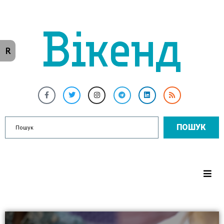
R
ПОШУК