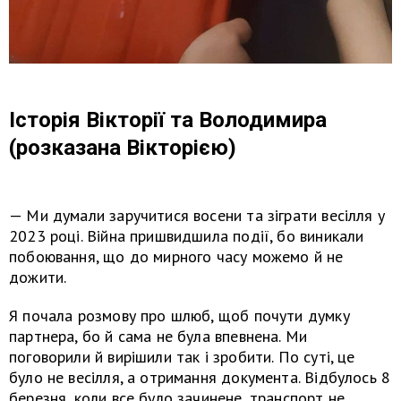
Історія Вікторії та Володимира
(розказана Вікторією)
— Ми думали заручитися восени та зіграти весілля у
2023 році. Війна пришвидшила події, бо виникали
побоювання, що до мирного часу можемо й не
дожити.
Я почала розмову про шлюб, щоб почути думку
партнера, бо й сама не була впевнена. Ми
поговорили й вирішили так і зробити. По суті, це
було не весілля, а отримання документа. Відбулось 8
березня, коли все було зачинене, транспорт не