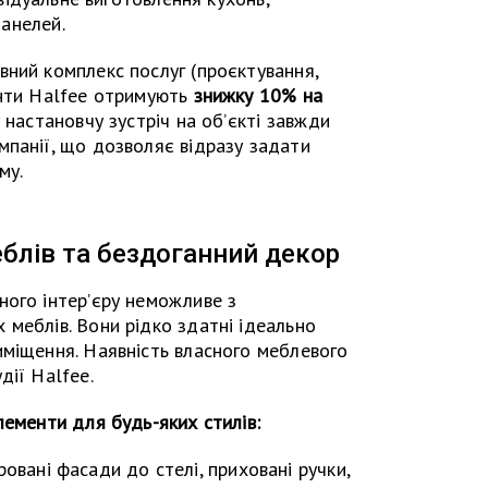
панелей.
ний комплекс послуг (проєктування,
єнти Halfee отримують
знижку 10% на
у настановчу зустріч на об’єкті завжди
мпанії, що дозволяє відразу задати
му.
блів та бездоганний декор
ного інтер’єру неможливе з
меблів. Вони рідко здатні ідеально
иміщення. Наявність власного меблевого
дії Halfee.
лементи для будь-яких стилів:
ровані фасади до стелі, приховані ручки,