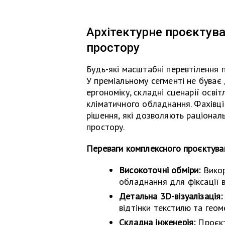
Архітектурне проєктув
простору
Будь-які масштабні перевтілення п
У преміальному сегменті не буває
ергономіку, складні сценарії освіт
кліматичного обладнання. Фахівці 
рішення, які дозволяють раціона
простору.
Переваги комплексного проєктуван
Високоточні обміри:
Викор
обладнання для фіксації в
Детальна 3D-візуалізація:
відтінки текстилю та геом
Складна інженерія:
Проєкт