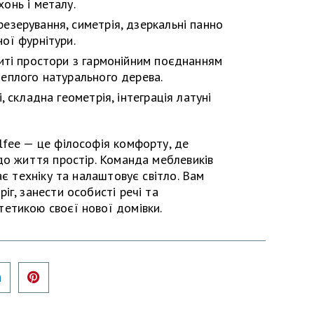
онь і металу.
зерування, симетрія, дзеркальні панно
ої фурнітури.
иті простори з гармонійним поєднанням
теплого натурального дерева.
, складна геометрія, інтеграція латуні
lfee — це філософія комфорту, де
до життя простір. Команда меблевиків
ає техніку та налаштовує світло. Вам
г, занести особисті речі та
етикою своєї нової домівки.
er
LinkedIn
Pinterest