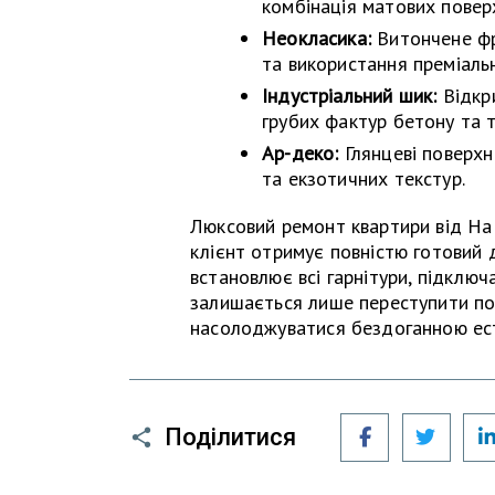
комбінація матових поверх
Неокласика:
Витончене фре
та використання преміальн
Індустріальний шик:
Відкр
грубих фактур бетону та 
Ар-деко:
Глянцеві поверхні
та екзотичних текстур.
Люксовий ремонт квартири від Ha
клієнт отримує повністю готовий 
встановлює всі гарнітури, підключ
залишається лише переступити порі
насолоджуватися бездоганною ест
Facebook
Twitt
Поділитися