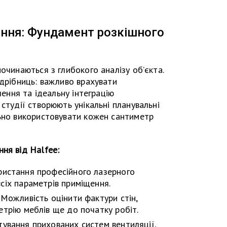
ання: Фундамент розкішного
очинаються з глибокого аналізу об’єкта.
 дрібниць: важливо врахувати
лення та ідеальну інтеграцію
студії створюють унікальні планувальні
льно використовувати кожен сантиметр
ня від Halfee:
истання професійного лазерного
сіх параметрів приміщення.
Можливість оцінити фактури стін,
етрію меблів ще до початку робіт.
ування прихованих систем вентиляції,