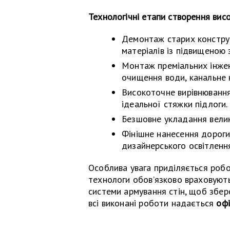
Технологічні етапи створення вис
Демонтаж старих конструк
матеріалів із підвищеною 
Монтаж преміальних інжен
очищення води, канальне 
Високоточне вирівнювання
ідеальної стяжки підлоги.
Безшовне укладання велик
Фінішне нанесення дороги
дизайнерського освітленн
Особлива увага приділяється робо
технологи обов’язково враховують
системи армування стін, щоб збер
всі виконані роботи надається
офі