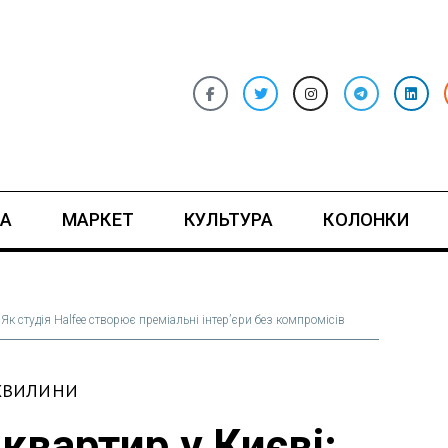
А
МАРКЕТ
КУЛЬТУРА
КОЛОНКИ
Як студія Halfee створює преміальні інтер’єри без компромісів
 ХВИЛИНИ
квартир у Києві: