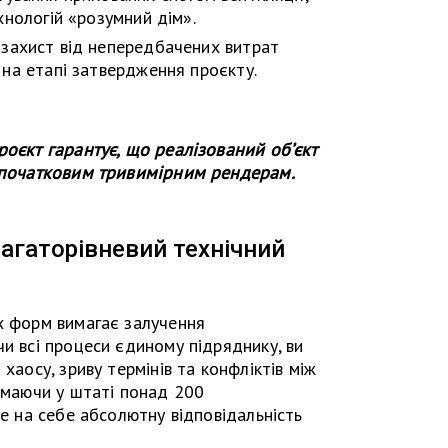
хнологій «розумний дім».
захист від непередбачених витрат
 на етапі затвердження проєкту.
оєкт гарантує, що реалізований об’єкт
 початковим тривимірним рендерам.
багаторівневий технічний
х форм вимагає залучення
чи всі процеси єдиному підряднику, ви
хаосу, зриву термінів та конфліктів між
, маючи у штаті понад 200
ре на себе абсолютну відповідальність