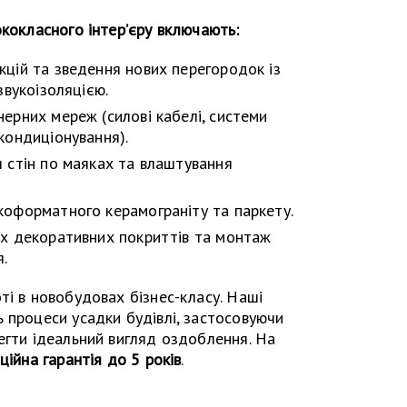
ококласного інтер’єру включають:
цій та зведення нових перегородок із
звукоізоляцією.
ерних мереж (силові кабелі, системи
кондиціонування).
 стін по маяках та влаштування
оформатного керамограніту та паркету.
х декоративних покриттів та монтаж
я.
ті в новобудовах бізнес-класу. Наші
 процеси усадки будівлі, застосовуючи
егти ідеальний вигляд оздоблення. На
ційна гарантія до 5 років
.