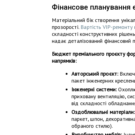
Фінансове планування 
Матеріальний бік створення уніка
прозорості.
Вартість VIP-ремонту 
складності конструктивних рішень 
надає деталізований фінансовий п
Бюджет преміального проєкту фор
напрямків:
Авторський проєкт:
Включа
пакет інженерних креслень
Інженерні системи:
Охоплю
приховану вентиляцію, сис
від складності обладнання
Оздоблювальні матеріали:
паркет, шпон, декоративн
обраного стилю).
Виробництво меблів:
Індив