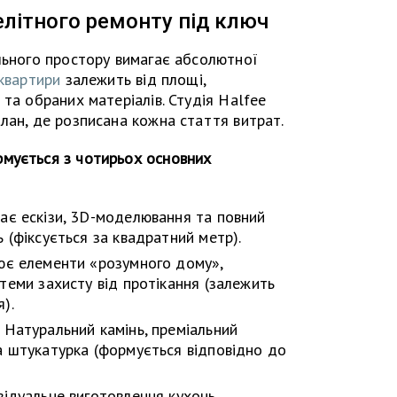
елітного ремонту під ключ
льного простору вимагає абсолютної
квартири
залежить від площі,
та обраних матеріалів. Студія Halfee
лан, де розписана кожна стаття витрат.
мується з чотирьох основних
є ескізи, 3D-моделювання та повний
 (фіксується за квадратний метр).
є елементи «розумного дому»,
теми захисту від протікання (залежить
).
Натуральний камінь, преміальний
а штукатурка (формується відповідно до
ідуальне виготовлення кухонь,