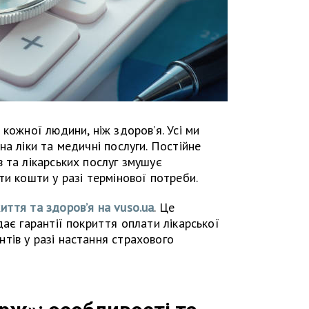
кожної людини, ніж здоров’я. Усі ми
а ліки та медичні послуги. Постійне
 та лікарських послуг змушує
ти кошти у разі термінової потреби.
иття та здоров’я на vuso.ua
. Це
ає гарантії покриття оплати лікарської
тів у разі настання страхового