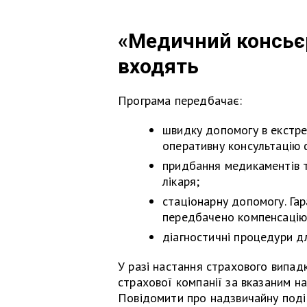
«Медичний консьєр
входять
Програма передбачає:
швидку допомогу в екстрен
оперативну консультацію ф
придбання медикаментів т
лікаря;
стаціонарну допомогу. Гар
передбачено компенсацію з
діагностичні процедури дл
У разі настання страхового випад
страхової компанії за вказаним на
Повідомити про надзвичайну поді