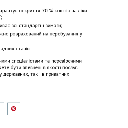
гарантує покриття 70 % коштів на ліки
ї;
ває всі стандартні вимоги;
ажно розрахований на перебування у
адних станів.
ними спеціалістами та перевіреними
те бути впевнені в якості послуг.
 державних, так і в приватних
er
LinkedIn
Pinterest