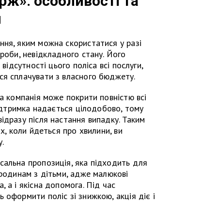
ж»: особливості та
и
ня, яким можна скористатися у разі
ороби, невідкладного стану. Його
 відсутності цього поліса всі послуги,
ся сплачувати з власного бюджету.
ва компанія може покрити повністю всі
Підтримка надається цілодобово, тому
ідразу після настання випадку. Таким
ях, коли йдеться про хвилини, ви
.
сальна пропозиція, яка підходить для
 родинам з дітьми, адже малюкові
 а і якісна допомога. Під час
 оформити поліс зі знижкою, акція діє і