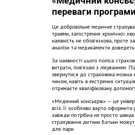
«Медичний консьєр
переваги програм
Це добровільне медичне страхуван
травми, загострення хронічної хв
наявність не обовʼязкова, проте за
аналізи та медикаменти доведеть
За наявності цього поліса страхо
витрати, повʼязані з лікуванням. 
звернутися до страховика можна в
чином, навіть в екстрених ситуаці
отримаєте кваліфіковану допомогу
«Медичний консьєрж» — це універ
всіх. Її особливо варто оформити
завжди потрібна не просто швидка,
страхування дитини батьки можуть
для пари.