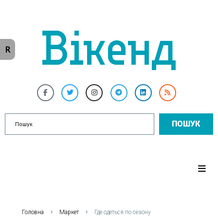
R
ПОШУК
Головна
Маркет
Где одеться по сезону