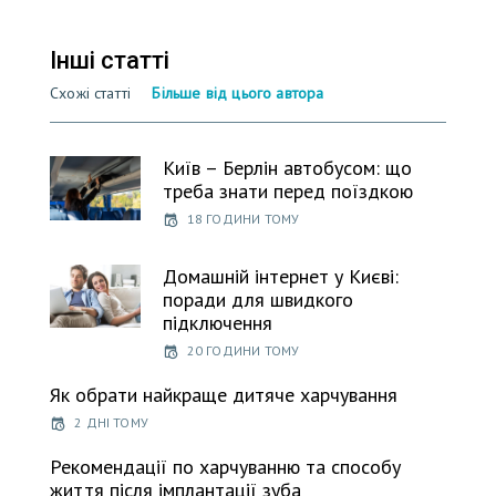
Інші статті
Схожі статті
Більше від цього автора
Київ – Берлін автобусом: що
треба знати перед поїздкою
18 ГОДИНИ ТОМУ
Домашній інтернет у Києві:
поради для швидкого
підключення
20 ГОДИНИ ТОМУ
Як обрати найкраще дитяче харчування
2 ДНІ ТОМУ
Рекомендації по харчуванню та способу
життя після імплантації зуба