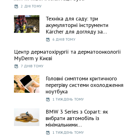
2 ДНІ ТОМУ
Техніка для саду: три
акумуляторні інструменти
Kärcher для догляду за…
6 ДНІВ ТОМУ
Центр дерматохірургії та дерматоонкології
MyDerm у Києві
7 ДНІВ ТОМУ
Головні симптоми критичного
перегріву системи охолодження
ноутбука
1 ТИЖДЕНЬ ТОМУ
BMW 3 Series з Copart: як
вибрати автомобіль із
мінімальними…
1 ТИЖДЕНЬ ТОМУ