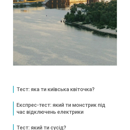
Тест: яка ти київська квіточка?
Експрес-тест: який ти монстрик під
час відключень електрики
Тест: який ти сусід?