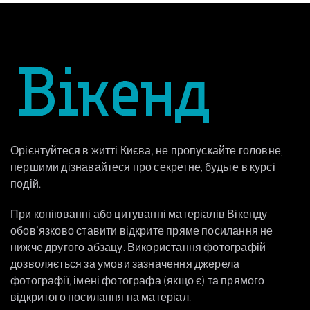
Орієнтуйтеся в житті Києва, не пропускайте головне,
першими дізнавайтеся про секретне, будьте в курсі
подій.
При копіюванні або цитуванні матеріалів Вікенду
обовʼязково ставити відкрите пряме посилання не
нижче другого абзацу. Використання фотографій
дозволяється за умови зазначення джерела
фотографії, імені фотографа (якщо є) та прямого
відкритого посилання на матеріал.