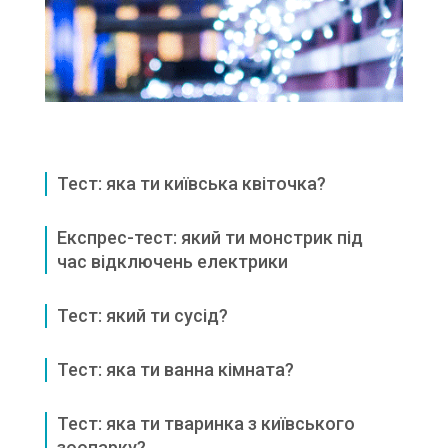
Тест: яка ти київська квіточка?
Експрес-тест: який ти монстрик під
час відключень електрики
Тест: який ти сусід?
Тест: яка ти ванна кімната?
Тест: яка ти тваринка з київського
зоопарку?