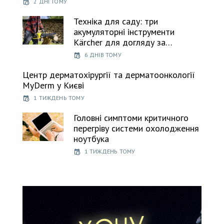
2 ДНІ ТОМУ
Техніка для саду: три
акумуляторні інструменти
Kärcher для догляду за…
6 ДНІВ ТОМУ
Центр дерматохірургії та дерматоонкології
MyDerm у Києві
1 ТИЖДЕНЬ ТОМУ
Головні симптоми критичного
перегріву системи охолодження
ноутбука
1 ТИЖДЕНЬ ТОМУ