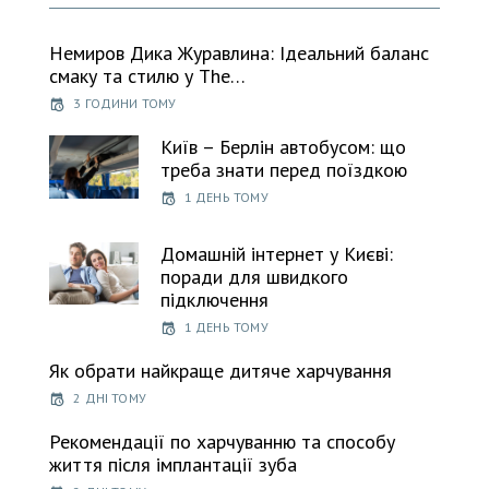
Немиров Дика Журавлина: Ідеальний баланс
смаку та стилю у The…
3 ГОДИНИ ТОМУ
Київ – Берлін автобусом: що
треба знати перед поїздкою
1 ДЕНЬ ТОМУ
Домашній інтернет у Києві:
поради для швидкого
підключення
1 ДЕНЬ ТОМУ
Як обрати найкраще дитяче харчування
2 ДНІ ТОМУ
Рекомендації по харчуванню та способу
життя після імплантації зуба