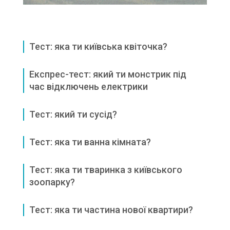
Тест: яка ти київська квіточка?
Експрес-тест: який ти монстрик під
час відключень електрики
Тест: який ти сусід?
Тест: яка ти ванна кімната?
Тест: яка ти тваринка з київського
зоопарку?
Тест: яка ти частина нової квартири?