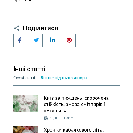
Поділитися
Facebook
Twitter
LinkedIn
Pinterest
Інші статті
Схожі статті
Більше від цього автора
Київ за тиждень: скорочена
стійкість, змова сміттярів і
петиція за…
1 ДЕНЬ ТОМУ
Хроніки кабачкового літа: