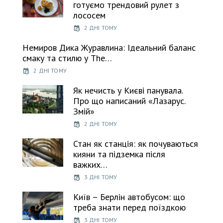
готуємо трендовий рулет з
лососем
2 ДНІ ТОМУ
Немиров Дика Журавлина: Ідеальний баланс
смаку та стилю у The…
2 ДНІ ТОМУ
Як нечисть у Києві панувала.
Про що написаний «Лазарус.
Змій»
2 ДНІ ТОМУ
Стан як станція: як почуваються
кияни та підземка після
важких…
3 ДНІ ТОМУ
Київ – Берлін автобусом: що
треба знати перед поїздкою
3 ДНІ ТОМУ