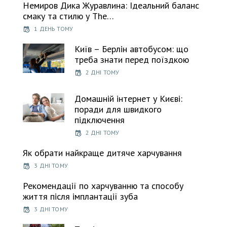
Немиров Дика Журавлина: Ідеальний баланс
смаку та стилю у The…
1 ДЕНЬ ТОМУ
Київ – Берлін автобусом: що
треба знати перед поїздкою
2 ДНІ ТОМУ
Домашній інтернет у Києві:
поради для швидкого
підключення
2 ДНІ ТОМУ
Як обрати найкраще дитяче харчування
3 ДНІ ТОМУ
Рекомендації по харчуванню та способу
життя після імплантації зуба
3 ДНІ ТОМУ