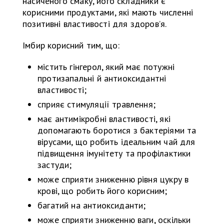
насиченого смаку, його складники є
корисними продуктами, які мають численні
позитивні властивості для здоров’я.
Імбир корисний тим, що:
містить гінгерол, який має потужні
протизапальні й антиоксидантні
властивості;
сприяє стимуляції травлення;
має антимікробні властивості, які
допомагають боротися з бактеріями та
вірусами, що робить ідеальним чай для
підвищення імунітету та профілактики
застуди;
може сприяти зниженню рівня цукру в
крові, що робить його корисним;
багатий на антиоксиданти;
може сприяти зниженню ваги, оскільки