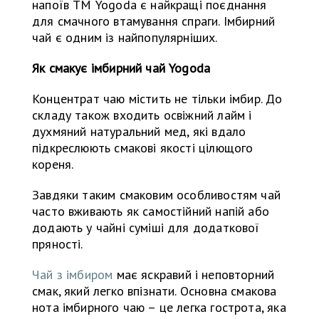
напоїв ТМ Yogoda є найкращі поєднання
для смачного втамування спраги. Імбирний
чай є одним із найпопулярніших.
Як смакує імбирний чай Yogoda
Концентрат чаю містить не тільки імбир. До
складу також входить освіжний лайм і
духмяний натуральний мед, які вдало
підкреслюють смакові якості цілющого
кореня.
Завдяки таким смаковим особливостям чай
часто вживають як самостійний напій або
додають у чайні суміші для додаткової
пряності.
Чай з імбиром
має яскравий і неповторний
смак, який легко впізнати. Основна смакова
нота імбирного чаю – це легка гострота, яка