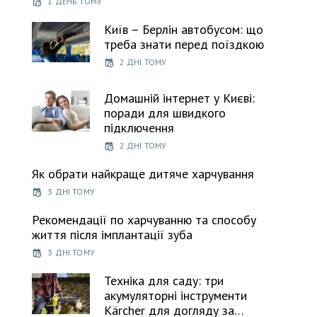
1 ДЕНЬ ТОМУ
Київ – Берлін автобусом: що
треба знати перед поїздкою
2 ДНІ ТОМУ
Домашній інтернет у Києві:
поради для швидкого
підключення
2 ДНІ ТОМУ
Як обрати найкраще дитяче харчування
3 ДНІ ТОМУ
Рекомендації по харчуванню та способу
життя після імплантації зуба
3 ДНІ ТОМУ
Техніка для саду: три
акумуляторні інструменти
Kärcher для догляду за…