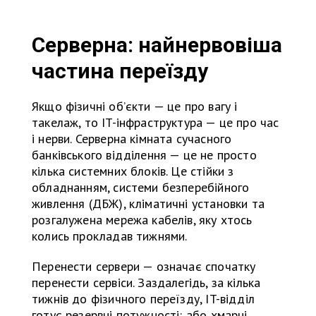
Серверна: найнервовіша
частина переїзду
Якщо фізичні об’єкти — це про вагу і
такелаж, то IT-інфраструктура — це про час
і нерви. Серверна кімната сучасного
банківського відділення — це не просто
кілька системних блоків. Це стійки з
обладнанням, системи безперебійного
живлення (ДБЖ), кліматичні установки та
розгалужена мережа кабелів, яку хтось
колись прокладав тижнями.
Перенести сервери — означає спочатку
перенести сервіси. Заздалегідь, за кілька
тижнів до фізичного переїзду, IT-відділ
готує резервні потужності: або хмарні