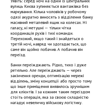
Уявіть: серед ночі на одній із центральних
вулиць Києва зупиняється вантажівка без
маркування. Кілька чоловіків у робочому
одязі акуратно виносять з відділення банку
масивний металевий ящик на колесах. Ні
галасу, ні метушні — тільки чітка
координація рухів і тихі команди.
Перехожий, якщо такий і знайдеться о
третій ночі, навряд чи здогадається, що
саме він щойно побачив. А побачив він
переїзд.
Банки переїжджають. Рідко, тихо і дуже
ретельно. Але переїжджають — через
закінчення оренди, оптимізацію мережі
відділень, зміну концепції або просто тому
що інше приміщення виявилось зручнішим
для клієнтів. І за кожним таким переїздом
стоїть операція, яка за своєю складністю
нагадує невеличку військову логістику.