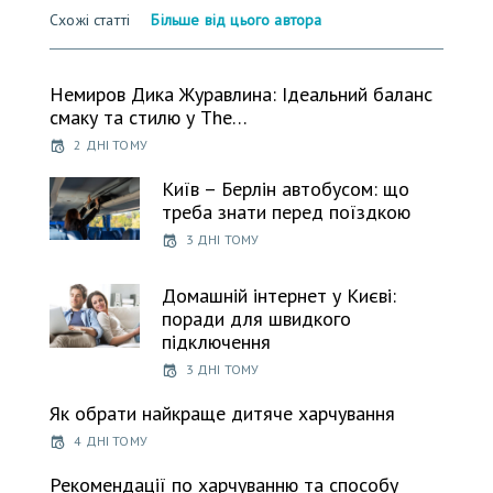
Схожі статті
Більше від цього автора
Немиров Дика Журавлина: Ідеальний баланс
смаку та стилю у The…
2 ДНІ ТОМУ
Київ – Берлін автобусом: що
треба знати перед поїздкою
3 ДНІ ТОМУ
Домашній інтернет у Києві:
поради для швидкого
підключення
3 ДНІ ТОМУ
Як обрати найкраще дитяче харчування
4 ДНІ ТОМУ
Рекомендації по харчуванню та способу