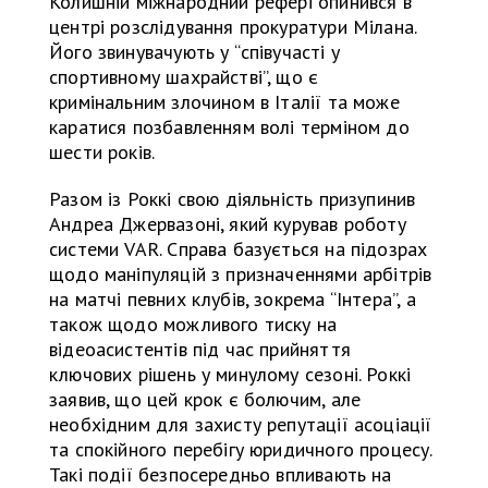
Колишній міжнародний рефері опинився в
центрі розслідування прокуратури Мілана.
Його звинувачують у “співучасті у
спортивному шахрайстві”, що є
кримінальним злочином в Італії та може
каратися позбавленням волі терміном до
шести років.
Разом із Роккі свою діяльність призупинив
Андреа Джервазоні, який курував роботу
системи VAR. Справа базується на підозрах
щодо маніпуляцій з призначеннями арбітрів
на матчі певних клубів, зокрема “Інтера”, а
також щодо можливого тиску на
відеоасистентів під час прийняття
ключових рішень у минулому сезоні. Роккі
заявив, що цей крок є болючим, але
необхідним для захисту репутації асоціації
та спокійного перебігу юридичного процесу.
Такі події безпосередньо впливають на