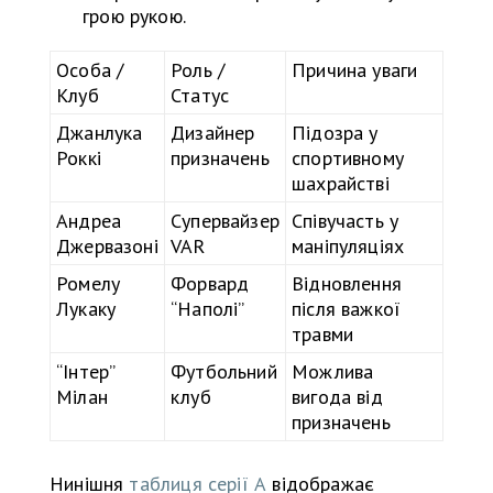
грою рукою.
Особа /
Роль /
Причина уваги
Клуб
Статус
Джанлука
Дизайнер
Підозра у
Роккі
призначень
спортивному
шахрайстві
Андреа
Супервайзер
Співучасть у
Джервазоні
VAR
маніпуляціях
Ромелу
Форвард
Відновлення
Лукаку
“Наполі”
після важкої
травми
“Інтер”
Футбольний
Можлива
Мілан
клуб
вигода від
призначень
Нинішня
таблиця серії А
відображає