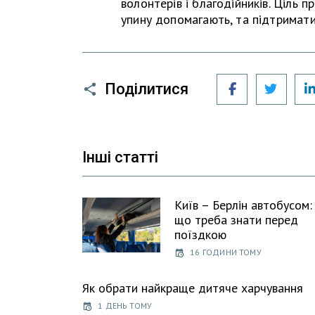
волонтерів і благодійників. Ціль 
упину допомагають, та підтримати
Facebook
Twitt
Поділитися
Інші статті
Київ – Берлін автобусом:
що треба знати перед
поїздкою
16 ГОДИНИ ТОМУ
Як обрати найкраще дитяче харчування
1 ДЕНЬ ТОМУ