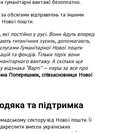
 гуманітарні вантажі безоплатно.
 за обсягами відправлень та іншими
ї Нової пошти.
 які постійно у русі. Вони йдуть вперед
ають титанічних зусиль, допомагають,
ослугами Гуманітарної Нової пошти
цій та фондів. Тільки торік вони
манітарного вантажу. А скільки ще
 відзнака “Варті” — перш за все про
Інна Поперешнюк, співзасновниця Нової
подяка та підтримка
омадському сектору від Нової пошти. Її
ідкреслити внесок українських