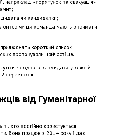
й, наприклад «порятунок та евакуація»
ами»;
андидата чи кандидатки;
олонтер чи ця команда мають отримати
 оприлюднять короткий список
, яких пропонували найчастіше.
осують за одного кандидата у кожній
12 переможців.
жців від Гуманітарної
 ті, хто постійно користується
ти. Вона працює з 2014 року і дає