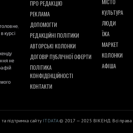
МІСТО
ПРО РЕДАКЦІЮ
КУЛЬТУРА
РЕКЛАМА
ЛЮДИ
ДОПОМОГТИ
 головне,
ЇЖА
в курсі
РЕДАКЦІЙНІ ПОЛІТИКИ
МАРКЕТ
АВТОРСЬКІ КОЛОНКИ
ікенду
КОЛОНКИ
ДОГОВІР ПУБЛІЧНОЇ ОФЕРТИ
ання не
АФІША
ПОЛІТИКА
рафій
а
КОНФІДЕНЦІЙНОСТІ
ямого
КОНТАКТИ
 та підтримка сайту
ITDATA
© 2017 — 2025 ВІКЕНД. Всі права 