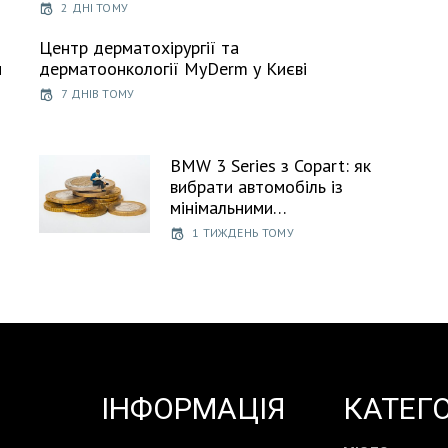
2 ДНІ ТОМУ
Центр дерматохірургії та
и
дерматоонкології MyDerm у Києві
7 ДНІВ ТОМУ
BMW 3 Series з Copart: як
вибрати автомобіль із
мінімальними…
1 ТИЖДЕНЬ ТОМУ
ІНФОРМАЦІЯ
КАТЕГО