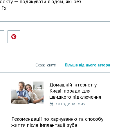
проєкту — подякувати людям, які без
 їх.
er
LinkedIn
Pinterest
Схожі статті
Більше від цього автора
Домашній інтернет у
Києві: поради для
швидкого підключення
18 ГОДИНИ ТОМУ
Рекомендації по харчуванню та способу
життя після імплантації зуба