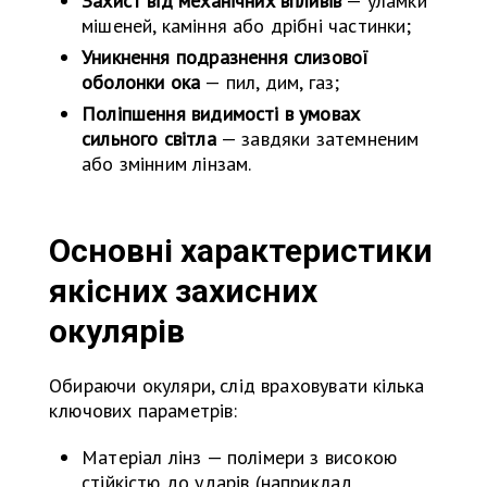
Захист від механічних впливів
— уламки
мішеней, каміння або дрібні частинки;
Уникнення подразнення слизової
оболонки ока
— пил, дим, газ;
Поліпшення видимості в умовах
сильного світла
— завдяки затемненим
або змінним лінзам.
Основні характеристики
якісних захисних
окулярів
Обираючи окуляри, слід враховувати кілька
ключових параметрів:
Матеріал лінз — полімери з високою
стійкістю до ударів (наприклад,