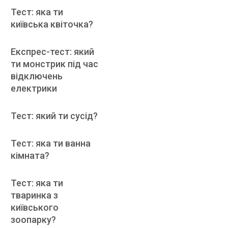
Тест: яка ти
київська квіточка?
Експрес-тест: який
ти монстрик під час
відключень
електрики
Тест: який ти сусід?
Тест: яка ти ванна
кімната?
Тест: яка ти
тваринка з
київського
зоопарку?