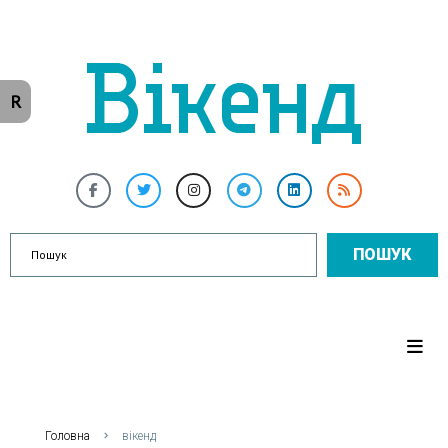
R
ПОШУК
Головна
вікенд