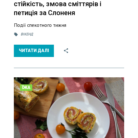
стійкість, змова сміттярів і
петиція за Слоненя
Події спекотного тижня
ВІКЕНД
ЧИТАТИ ДАЛІ
ЇЖА