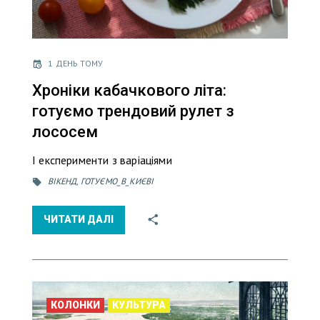
1 ДЕНЬ ТОМУ
Хроніки кабачкового літа:
готуємо трендовий рулет з
лососем
І експерименти з варіаціями
ВІКЕНД
,
ГОТУЄМО_В_КИЄВІ
ЧИТАТИ ДАЛІ
КОЛОНКИ
КУЛЬТУРА