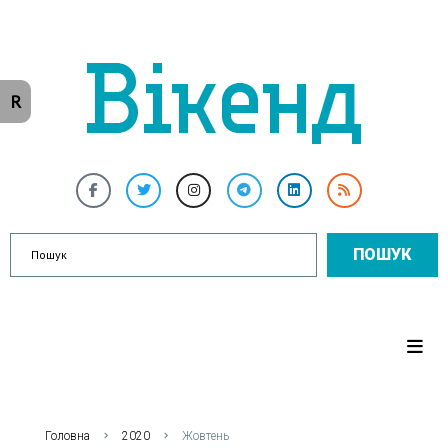
R
ПОШУК
Головна
2020
Жовтень