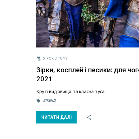
5 РОКІВ ТОМУ
Зірки, косплей і песики: для чо
2021
Круті видовища та класна туса
ВІКЕНД
ЧИТАТИ ДАЛІ