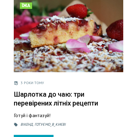
ЇЖА
3 РОКИ ТОМУ
Шарлотка до чаю: три
перевірених літніх рецепти
Готуй і фантазуй!
ВІКЕНД
,
ГОТУЄМО_В_КИЄВІ