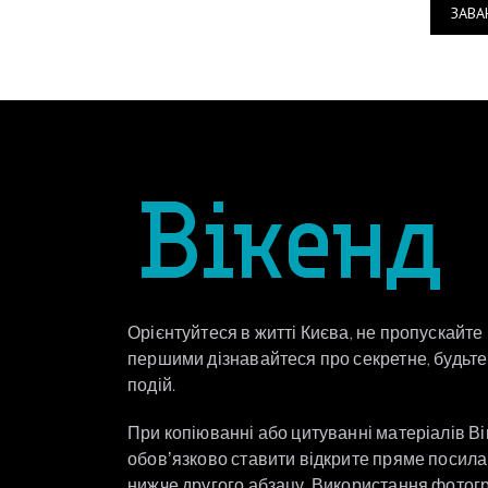
ЗАВА
Орієнтуйтеся в житті Києва, не пропускайте
першими дізнавайтеся про секретне, будьте 
подій.
При копіюванні або цитуванні матеріалів В
обовʼязково ставити відкрите пряме посил
нижче другого абзацу. Використання фотог