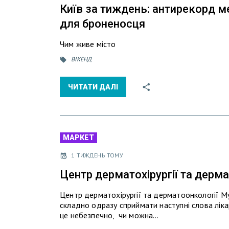
Київ за тиждень: антирекорд м
для броненосця
Чим живе місто
ВІКЕНД
ЧИТАТИ ДАЛІ
МАРКЕТ
1 ТИЖДЕНЬ ТОМУ
Центр дерматохірургії та дерм
Центр дерматохірургії та дерматоонкології MyD
складно одразу сприймати наступні слова ліка
це небезпечно, чи можна…