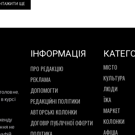
НТАЖИТИ ЩЕ
ІНФОРМАЦІЯ
КАТЕГО
МІСТО
ПРО РЕДАКЦІЮ
КУЛЬТУРА
РЕКЛАМА
ЛЮДИ
ДОПОМОГТИ
 головне,
ЇЖА
в курсі
РЕДАКЦІЙНІ ПОЛІТИКИ
МАРКЕТ
АВТОРСЬКІ КОЛОНКИ
ікенду
КОЛОНКИ
ДОГОВІР ПУБЛІЧНОЇ ОФЕРТИ
ання не
АФІША
ПОЛІТИКА
рафій