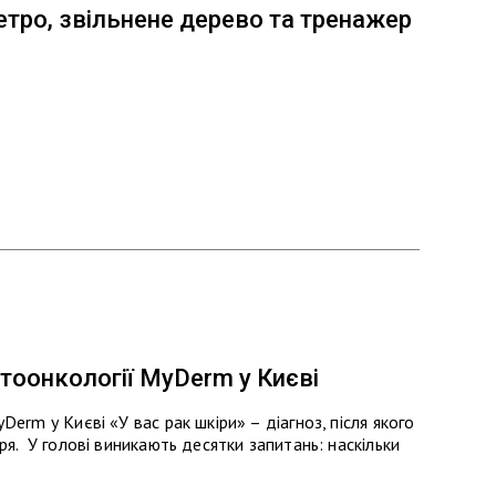
етро, звільнене дерево та тренажер
атоонкології MyDerm у Києві
erm у Києві «У вас рак шкіри» – діагноз, після якого
ря. У голові виникають десятки запитань: наскільки