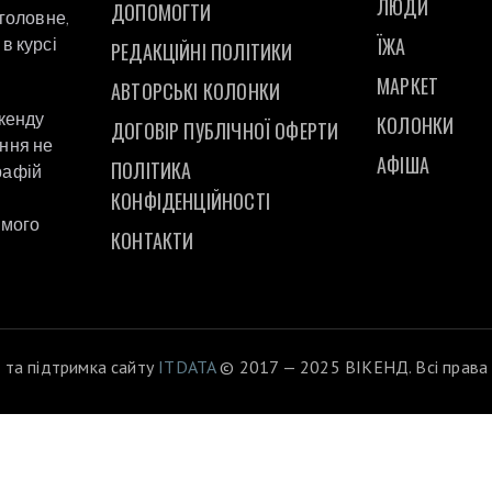
ЛЮДИ
ДОПОМОГТИ
 головне,
ЇЖА
в курсі
РЕДАКЦІЙНІ ПОЛІТИКИ
МАРКЕТ
АВТОРСЬКІ КОЛОНКИ
ікенду
КОЛОНКИ
ДОГОВІР ПУБЛІЧНОЇ ОФЕРТИ
ання не
АФІША
ПОЛІТИКА
рафій
а
КОНФІДЕНЦІЙНОСТІ
ямого
КОНТАКТИ
 та підтримка сайту
ITDATA
© 2017 — 2025 ВІКЕНД. Всі права 