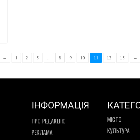
←
1
2
3
…
8
9
10
11
12
13
→
ІНФОРМАЦІЯ
КАТЕГО
МІСТО
ПРО РЕДАКЦІЮ
КУЛЬТУРА
РЕКЛАМА