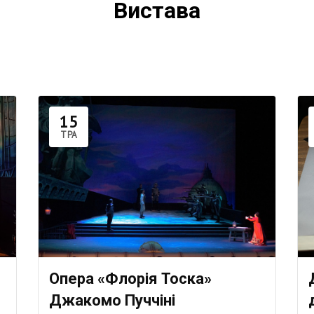
Вистава
15
ТРА
Опера «Флорія Тоска»
Джакомо Пуччіні