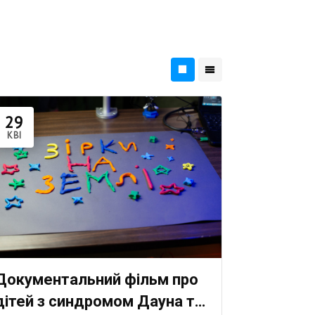
29
КВІ
Документальний фільм про
дітей з синдромом Дауна та