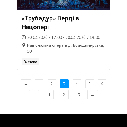
«Трубадур» Верді в
Нацопері
20.03.2026 / 17:00 - 20.03.2026 / 19:00
Національна опера, вул. Володимирська,
50
Вистава
←
1
2
3
4
5
6
…
11
12
13
→