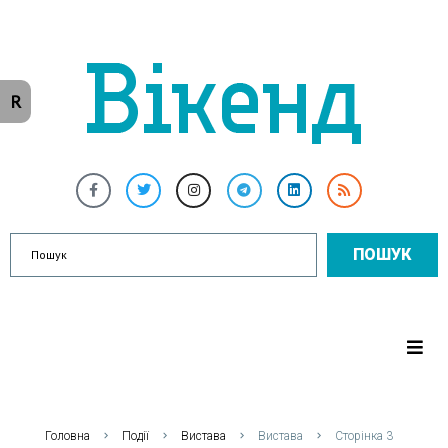
R
ПОШУК
Головна
Події
Вистава
Вистава
Сторінка 3