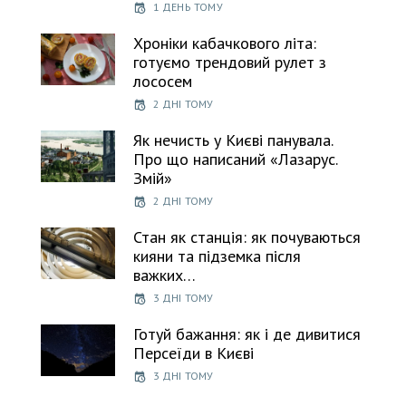
1 ДЕНЬ ТОМУ
Хроніки кабачкового літа:
готуємо трендовий рулет з
лососем
2 ДНІ ТОМУ
Як нечисть у Києві панувала.
Про що написаний «Лазарус.
Змій»
2 ДНІ ТОМУ
Стан як станція: як почуваються
кияни та підземка після
важких…
3 ДНІ ТОМУ
Готуй бажання: як і де дивитися
Персеїди в Києві
3 ДНІ ТОМУ