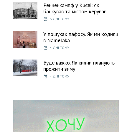
Ренненкампф у Києві: як
банкував та містом керував
3 ДНІ ТОМУ
У пошуках пафосу. Як ми ходили
в Namelaka
4 ДНІ ТОМУ
Буде важко. Як кияни планують
прожити зиму
4 ДНІ ТОМУ