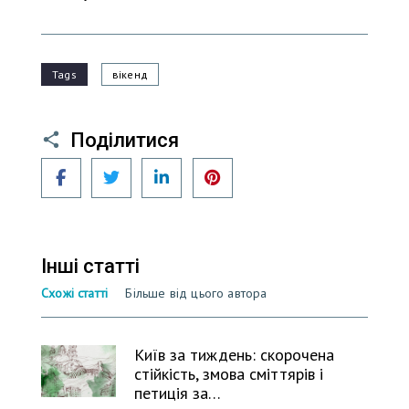
Tags
вікенд
Поділитися
Facebook
Twitter
LinkedIn
Pinterest
Інші статті
Схожі статті
Більше від цього автора
Київ за тиждень: скорочена
стійкість, змова сміттярів і
петиція за…