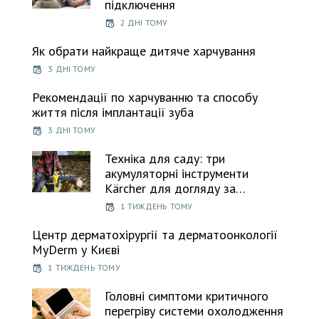
підключення
2 ДНІ ТОМУ
Як обрати найкраще дитяче харчування
3 ДНІ ТОМУ
Рекомендації по харчуванню та способу
життя після імплантації зуба
3 ДНІ ТОМУ
Техніка для саду: три
акумуляторні інструменти
Kärcher для догляду за…
1 ТИЖДЕНЬ ТОМУ
Центр дерматохірургії та дерматоонкології
MyDerm у Києві
1 ТИЖДЕНЬ ТОМУ
Головні симптоми критичного
перегріву системи охолодження