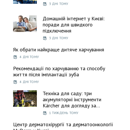
3 ДНІ ТОМУ
Домашній інтернет у Києві:
поради для швидкого
підключення
3 ДНІ ТОМУ
Як обрати найкраще дитяче харчування
4 ДНІ ТОМУ
Рекомендації по харчуванню та способу
життя після імплантації зуба
4 ДНІ ТОМУ
Техніка для саду: три
акумуляторні інструменти
Kärcher для догляду за…
1 ТИЖДЕНЬ ТОМУ
Центр дерматохірургії та дерматоонкології