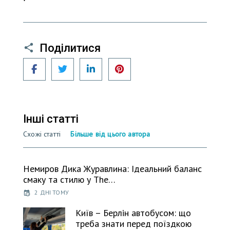
Поділитися
Facebook
Twitter
LinkedIn
Pinterest
Інші статті
Схожі статті
Більше від цього автора
Немиров Дика Журавлина: Ідеальний баланс
смаку та стилю у The…
2 ДНІ ТОМУ
Київ – Берлін автобусом: що
треба знати перед поїздкою