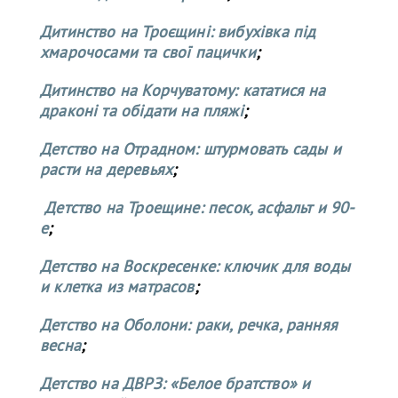
Дитинство на Троєщині: вибухівка під
хмарочосами та свої пацички
;
Дитинство на Корчуватому: кататися на
драконі та обідати на пляжі
;
Детство на Отрадном: штурмовать сады и
расти на деревьях
;
Детство на Троещине: песок, асфальт и 90-
е
;
Детство на Воскресенке: ключик для воды
и клетка из матрасов
;
Детство на Оболони: раки, речка, ранняя
весна
;
Детство на ДВРЗ: «Белое братство» и