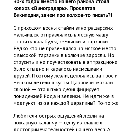
30-х годах вместо нашего района стоял
колхоз «Виноградарь». Проклятая
Википедия, зачем про колхоз-то писать?!
С приходом весны стайки виноградарских
мальчишек отправлялись в лесную чащу
строить халабуды, землянки и тарзанки.
Редко кто не приземлялся на мягкое место
с высокой тарзанки в колючие заросли. Но
струсить и не поучаствовать в аттракционе
было стыдно и каралось насмешками
друзей. Поэтому лезли, цеплялись за трос и
мешком летели в кусты. Царапины мазали
слюной — эта штука дезинфицирует
понадежней йода и зеленки. Не идти же в
медпункт из-за каждой царапины? То-то же.
Любители острых ощущений лезли на
пожарную каланчу — одну из главных
достопримечательностей нашего леса. А