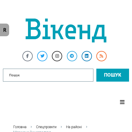
R
ПОШУК
Головна
Спецпроекти
На районі