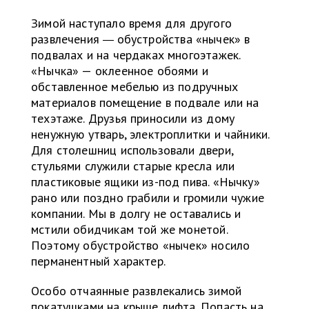
Зимой наступало время для другого
развлечения
обустройства «нычек» в
—
подвалах и на чердаках многоэтажек.
«Нычка» — оклеенное обоями и
обставленное мебелью из подручных
материалов помещение в подвале или на
техэтаже. Друзья приносили из дому
ненужную утварь, электроплитки и чайники.
Для столешниц использовали двери,
стульями служили старые кресла или
пластиковые ящики из-под пива. «Нычку»
рано или поздно грабили и громили чужие
компании. Мы в долгу не оставались и
мстили обидчикам той же монетой.
Поэтому обустройство «нычек» носило
перманентный характер.
Особо отчаянные развлекались зимой
покатушками на крыше лифта. Попасть на