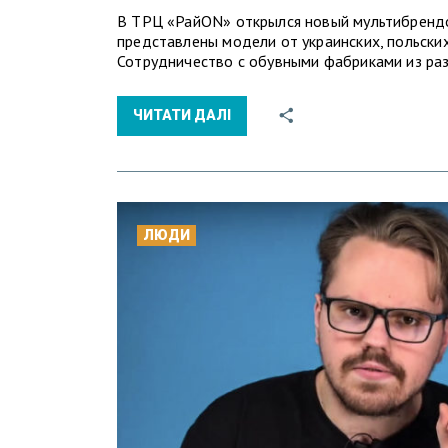
В ТРЦ «РайON» открылся новый мультибрендо
представлены модели от украинских, польских
Сотрудничество с обувными фабриками из ра
ЧИТАТИ ДАЛІ
ЛЮДИ