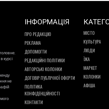
ІНФОРМАЦІЯ
КАТЕГО
МІСТО
ПРО РЕДАКЦІЮ
КУЛЬТУРА
РЕКЛАМА
ЛЮДИ
ДОПОМОГТИ
 головне,
ЇЖА
в курсі
РЕДАКЦІЙНІ ПОЛІТИКИ
МАРКЕТ
АВТОРСЬКІ КОЛОНКИ
ікенду
КОЛОНКИ
ДОГОВІР ПУБЛІЧНОЇ ОФЕРТИ
ання не
АФІША
ПОЛІТИКА
рафій
а
КОНФІДЕНЦІЙНОСТІ
ямого
КОНТАКТИ