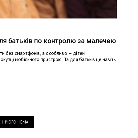
 для батьків по контролю за малечею
и без смартфонів, а особливо — дітей.
купці мобільного пристрою. Та для батьків це навіть
Е НІЧОГО НЕМА