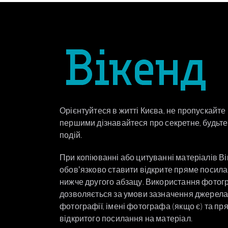
Орієнтуйтеся в житті Києва, не пропускайте
першими дізнавайтеся про секретне, будьте 
подій.
При копіюванні або цитуванні матеріалів В
обовʼязково ставити відкрите пряме посил
нижче другого абзацу. Використання фотог
дозволяється за умови зазначення джерел
фотографії, імені фотографа (якщо є) та пр
відкритого посилання на матеріал.