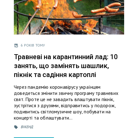
6 РОКІВ ТОМУ
Травневі на карантинний лад: 10
занять, що замінять шашлик,
пікнік та садіння картоплі
Через пандемію коронавірусу українцям
доведеться змінити звичну програму травневих
свят. Проте це не завадить влаштувати пікнік,
зустрітися з друзями, відправитись у подорож,
подивитись світломузичне шоу, побувати на
концерті та облаштувати…
ВІКЕНД