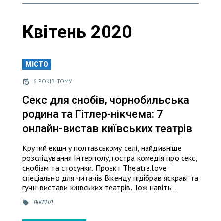
Квітень 2020
МІСТО
6 РОКІВ ТОМУ
Секс для снобів, чорнобильська
родина та Гітлер-нікчема: 7
онлайн-вистав київських театрів
Крутий екшн у полтавському селі, найдивніше
розслідування Інтерполу, гостра комедія про секс,
снобізм та стосунки. Проєкт Theatre.love
спеціально для читачів Вікенду підібрав яскраві та
гучні вистави київських театрів. Тож навіть…
ВІКЕНД