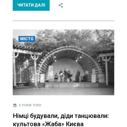
ЧИТАТИ ДАЛІ
МІСТО
6 РОКІВ ТОМУ
Німці будували, діди танцювали:
культова «Жаба» Києва