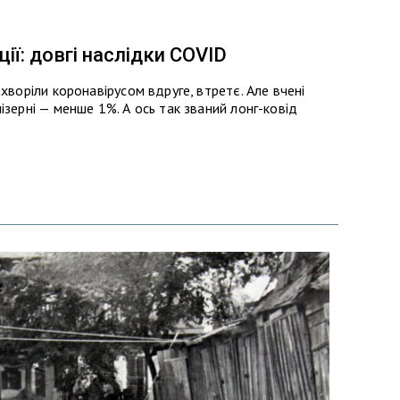
ії: довгі наслідки COVID
хворіли коронавірусом вдруге, втретє. Але вчені
ізерні — менше 1%. А ось так званий лонг-ковід