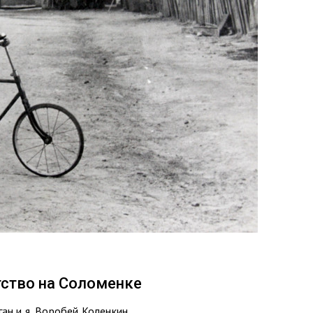
тство на Соломенке
ан и я, Воробей Коленкин