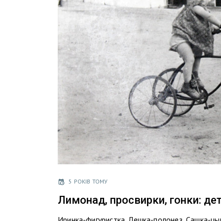
5 РОКІВ ТОМУ
Лимонад, просвирки, гонки: де
Иринка-фигуристка, Лешка-полонез, Сашка-цыг