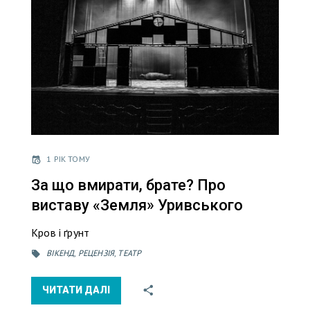
1 РІК ТОМУ
За що вмирати, брате? Про
виставу «Земля» Уривського
Кров і ґрунт
ВІКЕНД
,
РЕЦЕНЗІЯ
,
ТЕАТР
ЧИТАТИ ДАЛІ