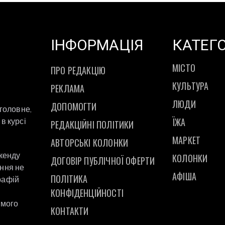
ІНФОРМАЦІЯ
КАТЕГО
МІСТО
ПРО РЕДАКЦІЮ
КУЛЬТУРА
РЕКЛАМА
ЛЮДИ
ДОПОМОГТИ
 головне,
ЇЖА
в курсі
РЕДАКЦІЙНІ ПОЛІТИКИ
МАРКЕТ
АВТОРСЬКІ КОЛОНКИ
ікенду
КОЛОНКИ
ДОГОВІР ПУБЛІЧНОЇ ОФЕРТИ
ання не
АФІША
ПОЛІТИКА
рафій
а
КОНФІДЕНЦІЙНОСТІ
ямого
КОНТАКТИ