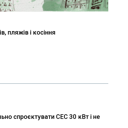
в, пляжів і косіння
льно спроєктувати СЕС 30 кВт і не