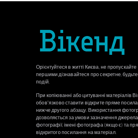
Орієнтуйтеся в житті Києва, не пропускайте
першими дізнавайтеся про секретне, будьте 
подій.
При копіюванні або цитуванні матеріалів В
обовʼязково ставити відкрите пряме посил
нижче другого абзацу. Використання фотог
дозволяється за умови зазначення джерел
фотографії, імені фотографа (якщо є) та пр
відкритого посилання на матеріал.