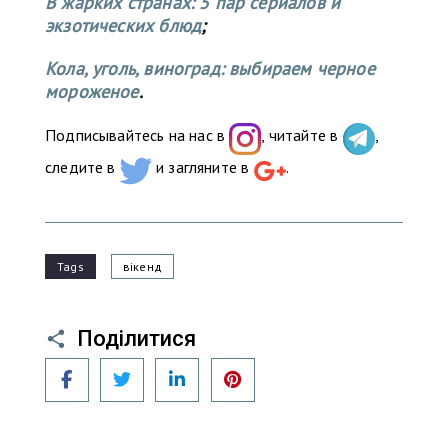
В жарких странах: 5 пар сериалов и
экзотических блюд
;
Кола, уголь, виноград: выбираем черное
мороженое
.
Подписывайтесь на нас в
, читайте в
,
следите в
и загляните в
.
Tags
вікенд
Поділитися
Facebook
Twitter
LinkedIn
Pinterest