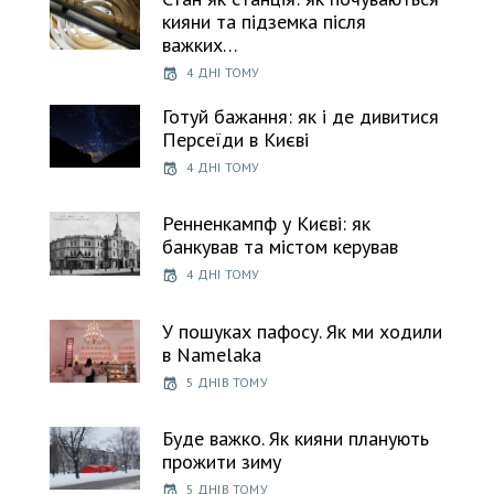
кияни та підземка після
важких…
4 ДНІ ТОМУ
Готуй бажання: як і де дивитися
Персеїди в Києві
4 ДНІ ТОМУ
Ренненкампф у Києві: як
банкував та містом керував
4 ДНІ ТОМУ
У пошуках пафосу. Як ми ходили
в Namelaka
5 ДНІВ ТОМУ
Буде важко. Як кияни планують
прожити зиму
5 ДНІВ ТОМУ