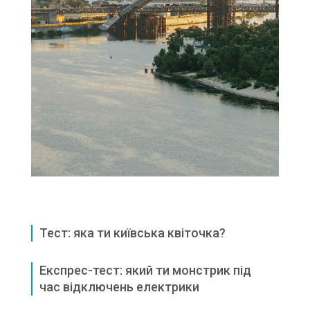
Тест: яка ти київська квіточка?
Експрес-тест: який ти монстрик під
час відключень електрики