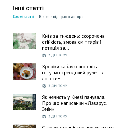
Інші статті
Схожі статті
Більше від цього автора
Київ за тиждень: скорочена
стійкість, змова сміттярів і
петиція за…
2 ДНІ ТОМУ
Хроніки кабачкового літа:
готуємо трендовий рулет з
лососем
3 ДНІ ТОМУ
Як нечисть у Києві панувала.
Про що написаний «Лазарус.
Змій»
3 ДНІ ТОМУ
Стан як станція: як почуваються