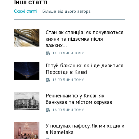
Інші статті
Схожі статті
Більше від цього автора
Стан як станція: як почуваються
кияни та підземка після
важких…
11 ГОДИНИ ТОМУ
Готуй бажання: як і де дивитися
Персеїди в Києві
15 ГОДИНИ ТОМУ
Ренненкампф у Києві: як
банкував та містом керував
16 ГОДИНИ ТОМУ
У пошуках пафосу. Як ми ходили
в Namelaka