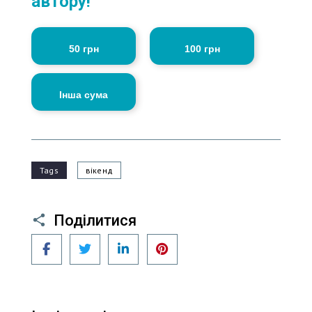
автору!
50 грн
100 грн
Інша сума
Tags
вікенд
Поділитися
Facebook
Twitter
LinkedIn
Pinterest