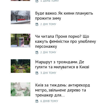
1 ДЕНЬ ТОМУ
Буде важко. Як кияни планують
прожити зиму
2 ДНІ ТОМУ
Чи читала Проня порно? Що
кажуть феміністки про улюблену
персонажку
2 ДНІ ТОМУ
Маршрут з трояндами. Де
гуляти та милуватися в Києві
3 ДНІ ТОМУ
Київ за тиждень: антирекорд
метро, звільнене дерево та
тренажер для…
6 ДНІВ ТОМУ