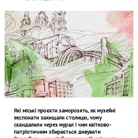
Які міські проєкти заморозять, як музейні
експонати захищали столицю, чому
скандалили через мурал і чим квітково-
патріотичним збирається дивувати