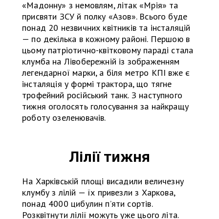
«Мадонну» з немовлям, літак «Мрія» та
присвяти ЗСУ й полку «Азов». Всього буде
понад 20 незвичних квітників та інсталяцій
— по декілька в кожному районі. Першою в
цьому патріотично-квітковому параді стала
клумба на Лівобережній із зображенням
легендарної марки, а біля метро КПІ вже є
інсталяція у формі трактора, що тягне
трофейний російський танк. З наступного
тижня оголосять голосування за найкращу
роботу озеленювачів.
Лілії тижня
На Харківській площі висадили величезну
клумбу з лілій — їх привезли з Харкова,
понад 4000 цибулин пʼяти сортів.
Розквітнути лілії можуть уже цього літа.