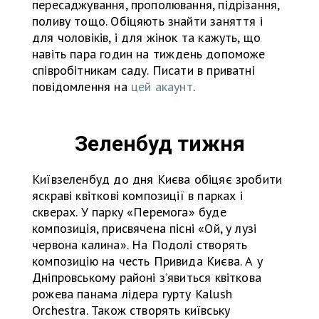
пересаджування, прополювання, підрізання,
поливу тощо. Обіцяють знайти заняття і
для чоловіків, і для жінок та кажуть, що
навіть пара годин на тиждень допоможе
співробітникам саду. Писати в приватні
повідомлення на
цей акаунт
.
Зеленбуд тижня
Київзеленбуд до дня Києва обіцяє зробити
яскраві квіткові композиції в парках і
скверах. У парку «Перемога» буде
композиція, присвячена пісні «Ой, у лузі
червона калина». На Подолі створять
композицію на честь Привида Києва. А у
Дніпровському районі зʼявиться квіткова
рожева панама лідера гурту Kalush
Orchestra. Також створять київську