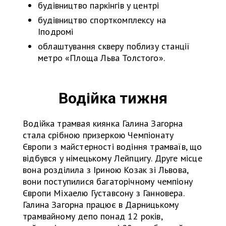
будівництво паркінгів у центрі
будівництво спорткомплексу на
Іподромі
облаштування скверу поблизу станції
метро «Площа Льва Толстого».
Водійка тижня
Водійка трамвая киянка Галина Загорна
стала срібною призеркою Чемпіонату
Європи з майстерності водіння трамваїв, що
відбувся у німецькому Лейпцигу. Друге місце
вона розділила з Іриною Козак зі Львова,
вони поступилися багаторічному чемпіону
Європи Міхаелю Густавсону з Ганновера.
Галина Загорна працює в Дарницькому
трамвайному депо понад 12 років,