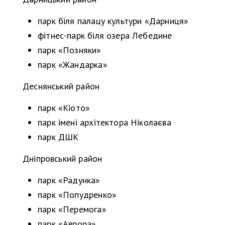
парк біля палацу культури «Дарниця»
фітнес-парк біля озера Лебедине
парк «Позняки»
парк «Жандарка»
Деснянський район
парк «Кіото»
парк імені архітектора Ніколаєва
парк ДШК
Дніпровський район
парк «Радунка»
парк «Попудренко»
парк «Перемога»
парк «Аврора»