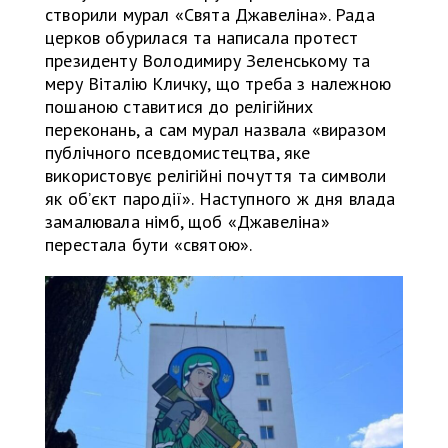
створили мурал «Свята Джавеліна». Рада
церков обурилася та написала протест
президенту Володимиру Зеленському та
меру Віталію Кличку, що треба з належною
пошаною ставитися до релігійних
переконань, а сам мурал назвала «виразом
публічного псевдомистецтва, яке
використовує релігійні почуття та символи
як обʼєкт пародії». Наступного ж дня влада
замалювала німб, щоб «Джавеліна»
перестала бути «святою».