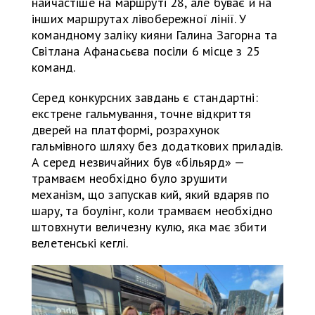
найчастіше на маршруті 28, але буває й на
інших маршрутах лівобережної лінії. У
командному заліку кияни Галина Загорна та
Світлана Афанасьєва посіли 6 місце з 25
команд.
Серед конкурсних завдань є стандартні:
екстрене гальмування, точне відкриття
дверей на платформі, розрахунок
гальмівного шляху без додаткових приладів.
А серед незвичайних був «більярд» —
трамваєм необхідно було зрушити
механізм, що запускав кий, який вдаряв по
шару, та боулінг, коли трамваєм необхідно
штовхнути величезну кулю, яка має збити
велетенські кеглі.