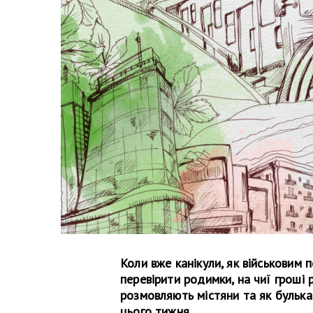
Коли вже канікули, як військовим 
перевірити родимки, на чиї грош
розмовляють містяни та як булька
цього тижня.