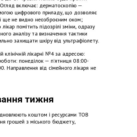
. Огляд включає: дерматоскопію —
омогою цифрового приладу, що дозволяє
 її ще не видно неозброєним оком;
лікар помітить підозрілі зміни, одразу
чного аналізу та визначення тактики
вильно захищати шкіру від ультрафіолету.
й клінічній лікарні №4 за адресою:
 роботи: понеділок — п’ятниця 08:00-
00. Направлення від сімейного лікаря не
вання тижня
ідновлюють коштом і ресурсами ТОВ
ня грошей з міського бюджету,