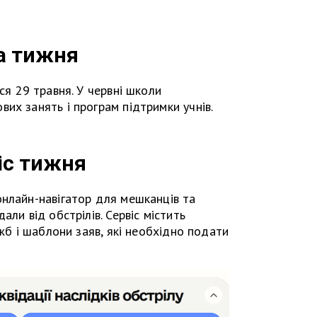
а тижня
ся 29 травня. У червні школи
их занять і програм підтримки учнів.
іс тижня
онлайн-навігатор для мешканців та
али від обстрілів. Сервіс містить
ужб і шаблони заяв, які необхідно подати