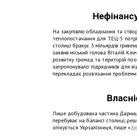
Нефінанс
На закупівлю обладнання та ство
теплопостачання для ТЕЦ-5 потріб
столиці бракує 3 мільярдів гриве
заявив міський голова Віталій Кли
розвитку громад та територій по
запропонувало підрядників для ві
перекладає розв’язання проблеми 
Власні
Лише добудована частина Дарниц
перебуває на балансі столиці, р
опікується Укрзалізниця, пише «
Хм