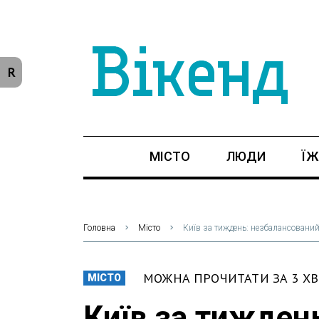
R
МІСТО
ЛЮДИ
ЇЖ
Головна
Місто
Київ за тиждень: незбалансований 
МОЖНА ПРОЧИТАТИ ЗА 3 Х
МІСТО
Київ за тижден