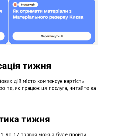
ація тижня
ових дій місто компенсує вартість
ро те, як працює ця послуга, читайте за
тика тижня
11 до 17 травня можна буде пройти