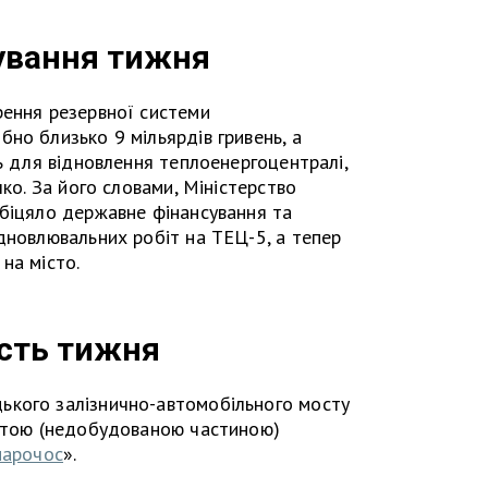
ування тижня
рення резервної системи
но близько 9 мільярдів гривень, а
нь для відновлення теплоенергоцентралі,
чко. За його словами, Міністерство
обіцяло державне фінансування та
дновлювальних робіт на ТЕЦ-5, а тепер
на місто.
сть тижня
ького залізнично-автомобільного мосту
ештою (недобудованою частиною)
арочос
».