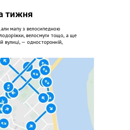
а тижня
дали мапу з велосипедною
лодоріжки, велосмуги тощо, а ще
шій вулиці, — односторонній,