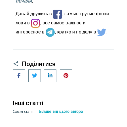
печали
.
Давай дружить в
, самые крутые фотки
лови в
, все самое важное и
интересное в
, кратко и по делу в
.
Поділитися
Facebook
Twitter
LinkedIn
Pinterest
Інші статті
Схожі статті
Більше від цього автора