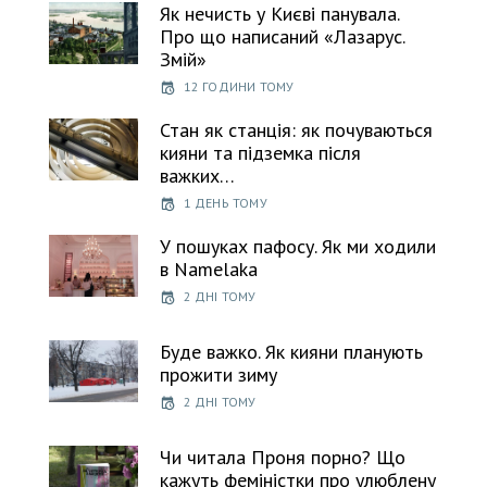
Як нечисть у Києві панувала.
Про що написаний «Лазарус.
Змій»
12 ГОДИНИ ТОМУ
Стан як станція: як почуваються
кияни та підземка після
важких…
1 ДЕНЬ ТОМУ
У пошуках пафосу. Як ми ходили
в Namelaka
2 ДНІ ТОМУ
Буде важко. Як кияни планують
прожити зиму
2 ДНІ ТОМУ
Чи читала Проня порно? Що
кажуть феміністки про улюблену