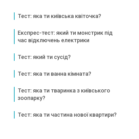
Тест: яка ти київська квіточка?
Експрес-тест: який ти монстрик під
час відключень електрики
Тест: який ти сусід?
Тест: яка ти ванна кімната?
Тест: яка ти тваринка з київського
зоопарку?
Тест: яка ти частина нової квартири?