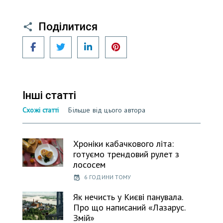
Поділитися
Facebook
Twitter
LinkedIn
Pinterest
Інші статті
Схожі статті
Більше від цього автора
Хроніки кабачкового літа:
готуємо трендовий рулет з
лососем
6 ГОДИНИ ТОМУ
Як нечисть у Києві панувала.
Про що написаний «Лазарус.
Змій»