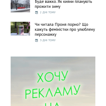
Буде важко. Як кияни планують
прожити зиму
2 ДНІ ТОМУ
Чи читала Проня порно? Що
кажуть феміністки про улюблену
персонажку
3 ДНІ ТОМУ