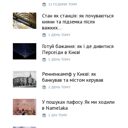
11 ГОДИНИ ТОМУ
Стан як станція: як почуваються
кияни та підземка після
важких…
1 ДЕНЬ ТОМУ
Готуй бажання: як і де дивитися
Персеїди в Києві
1 ДЕНЬ ТОМУ
Ренненкампф у Києві: як
банкував та містом керував
1 ДЕНЬ ТОМУ
У пошуках пафосу. Як ми ходили
в Namelaka
2 ДНІ ТОМУ