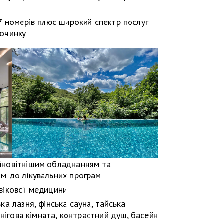
7 номерів плюс широкий спектр послуг
починку
йновітнішим обладнанням та
м до лікувальних програм
вікової медицини
ка лазня, фінська сауна, тайська
снігова кімната, контрастний душ, басейн