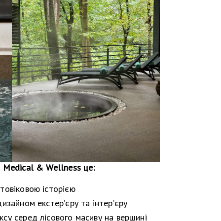
 Medical & Wellness це:
атовіковою історією
дизайном екстер’єру та інтер’єру
ксу серед лісового масиву на вершині