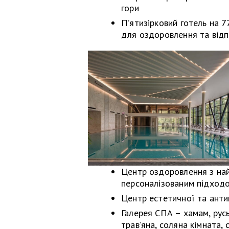
гори
П’ятизірковий готель на 7
для оздоровлення та від
Центр оздоровлення з на
персоналізованим підходо
Центр естетичної та анти
Галерея СПА – хамам, русь
трав’яна, соляна кімната, 