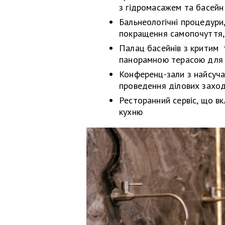
з гідромасажем та басейн
Бальнеологічні процедури,
покращення самопочуття, 
Палац басейнів з критим 
панорамною терасою для 
Конференц-зали з найсуч
проведення ділових заход
Ресторанний сервіс, що вк
кухню