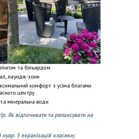
лінгом та більярдом
зал, лаундж-зони
ксимальний комфорт з усіма благами
ласного центру
 та мінеральна води
гір. Як відпочивати та релаксувати на
 нуар. 5 екранізацій класики;