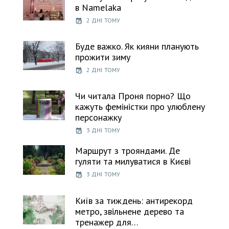
в Namelaka
2 ДНІ ТОМУ
Буде важко. Як кияни планують
прожити зиму
2 ДНІ ТОМУ
Чи читала Проня порно? Що
кажуть феміністки про улюблену
персонажку
3 ДНІ ТОМУ
Маршрут з трояндами. Де
гуляти та милуватися в Києві
3 ДНІ ТОМУ
Київ за тиждень: антирекорд
метро, звільнене дерево та
тренажер для…