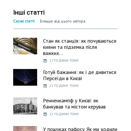
Інші статті
Схожі статті
Більше від цього автора
Стан як станція: як почуваються
кияни та підземка після
важких…
17 ГОДИНИ ТОМУ
Готуй бажання: як і де дивитися
Персеїди в Києві
21 ГОДИНУ ТОМУ
Ренненкампф у Києві: як
банкував та містом керував
22 ГОДИНИ ТОМУ
У пошуках пафосу. Як ми ходили