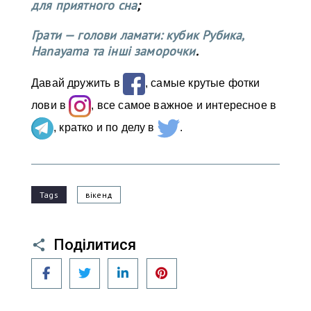
для приятного сна
;
Грати — голови ламати: кубик Рубика,
Hanayama та інші заморочки
.
Давай дружить в
, самые крутые фотки
лови в
, все самое важное и интересное в
, кратко и по делу в
.
Tags
вікенд
Поділитися
Facebook
Twitter
LinkedIn
Pinterest