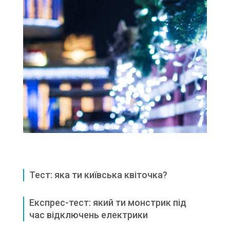
Тест: яка ти київська квіточка?
Експрес-тест: який ти монстрик під
час відключень електрики