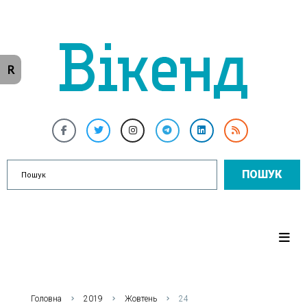
R
ПОШУК
Головна
2019
Жовтень
24