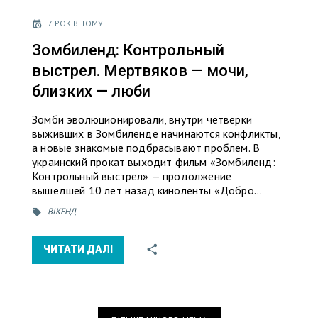
7 РОКІВ ТОМУ
Зомбиленд: Контрольный
выстрел. Мертвяков — мочи,
близких — люби
Зомби эволюционировали, внутри четверки
выживших в Зомбиленде начинаются конфликты,
а новые знакомые подбрасывают проблем. В
украинский прокат выходит фильм «Зомбиленд:
Контрольный выстрел» — продолжение
вышедшей 10 лет назад киноленты «Добро…
ВІКЕНД
ЧИТАТИ ДАЛІ