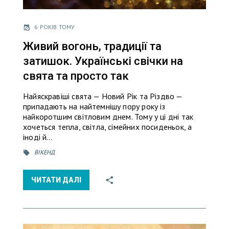
6 РОКІВ ТОМУ
Живий вогонь, традиції та
затишок. Українські свічки на
свята та просто так
Найяскравіші свята — Новий Рік та Різдво —
припадають на найтемнiшу пору року із
найкоротшим світловим днем. Тому у ці дні так
хочеться тепла, світла, сімейних посиденьок, а
іноді й…
ВІКЕНД
ЧИТАТИ ДАЛІ