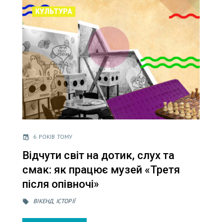
КУЛЬТУРА
6 РОКІВ ТОМУ
Відчути світ на дотик, слух та
смак: як працює музей «Третя
після опівночі»
ВІКЕНД
,
ІСТОРІЇ