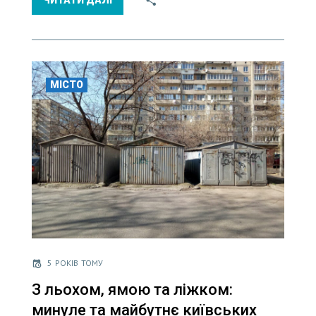
ЧИТАТИ ДАЛІ
МІСТО
5 РОКІВ ТОМУ
З льохом, ямою та ліжком:
минуле та майбутнє київських