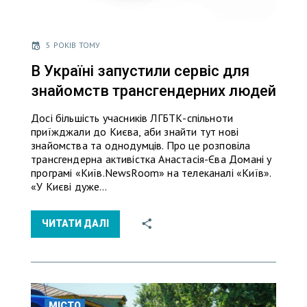
5 РОКІВ ТОМУ
В Україні запустили сервіс для
знайомств трансгендерних людей
Досі більшість учасників ЛГБТК-спільноти
приїжджали до Києва, аби знайти тут нові
знайомства та однодумців. Про це розповіла
трансгендерна активістка Анастасія-Єва Домані у
програмі «Київ.NewsRoom» на телеканалі «Київ».
«У Києві дуже…
ЧИТАТИ ДАЛІ
МІСТО