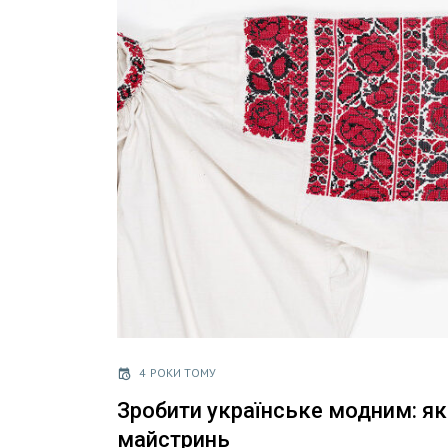
4 РОКИ ТОМУ
Зробити українське модним: я
майстринь