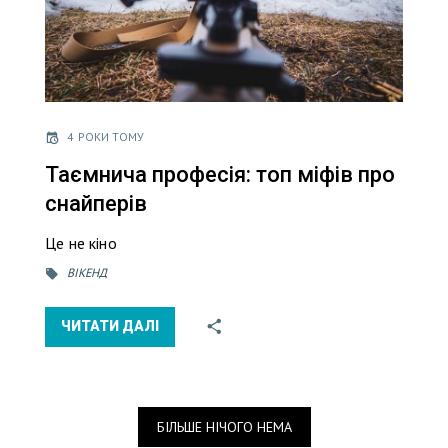
4 РОКИ ТОМУ
Таємнича професія: топ міфів про
снайперів
Це не кіно
ВІКЕНД
ЧИТАТИ ДАЛІ
БІЛЬШЕ НІЧОГО НЕМА