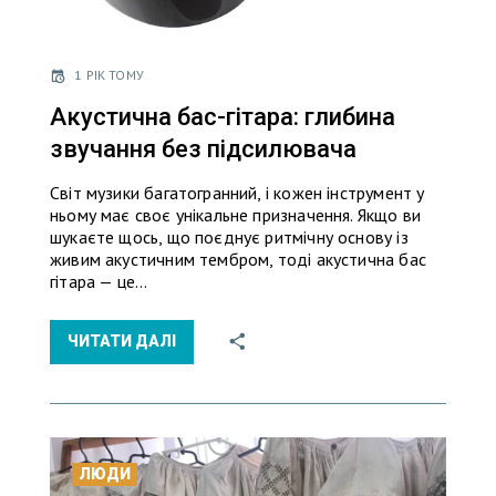
1 РІК ТОМУ
Акустична бас-гітара: глибина
звучання без підсилювача
Світ музики багатогранний, і кожен інструмент у
ньому має своє унікальне призначення. Якщо ви
шукаєте щось, що поєднує ритмічну основу із
живим акустичним тембром, тоді акустична бас
гітара — це…
ЧИТАТИ ДАЛІ
ЛЮДИ