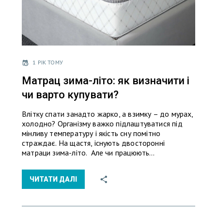
1 РІК ТОМУ
Матрац зима-літо: як визначити і
чи варто купувати?
Влітку спати занадто жарко, а взимку – до мурах,
холодно? Організму важко підлаштуватися під
мінливу температуру і якість сну помітно
страждає. На щастя, існують двосторонні
матраци зима-літо. Але чи працюють…
ЧИТАТИ ДАЛІ