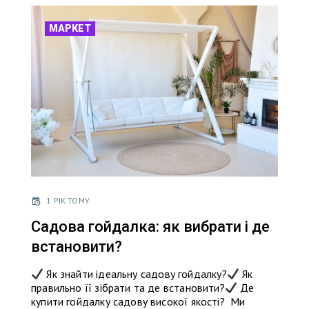
МАРКЕТ
1 РІК ТОМУ
Садова гойдалка: як вибрати і де
встановити?
Як знайти ідеальну садову гойдалку?
Як
правильно її зібрати та де встановити?
Де
купити гойдалку садову високої якості? Ми